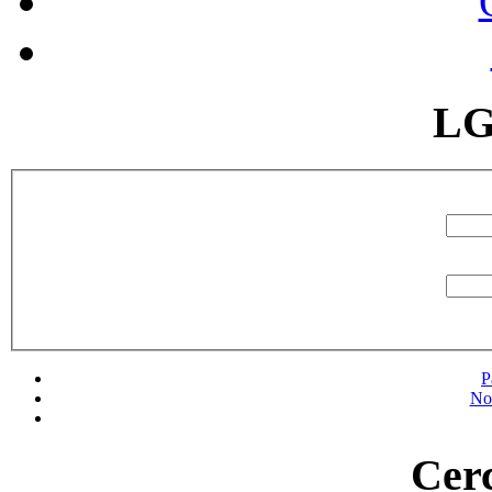
LG
P
No
Cerc