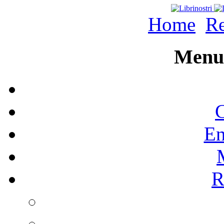
Home
Re
Menu 
C
En
R