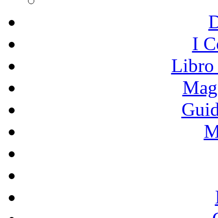
I C
Libro
Mage
Guid
M