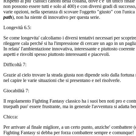
Rispetto ai piu' classici canoni della collana, dove c'e' un unico finale 
non possono essere tutti e solo al 400) e con diversi gradi di successo,
varie opzioni, nella speranza di scovare l'oggetto "giusto" con l'unica 
path
), non ha niente di innovativo per questa serie.
Longevità 6.5:
Se come longevita' calcoliamo i diversi tentativi necessari per scoprire 
rileggere cala perché si ha l'impressione di cercare un ago in un pagl
In relata' l'ambientazione innovativa, interessante e piuttosto coerent
aspetti e risvolti spesso piuttosto interessanti e piacevoli.
Difficoltà 7:
Grazie al cielo trovare la strada giusta non dipende solo dalla fortuna 
nel capire le varie situazioni che si presentano e nel risolverle.
Giocabilità 7:
Il regolamento Fighting Fantasy classico ha i suoi ben noti pro e contro
truepath puo' essere frustrante, ma in generale l'avventura si adatta 
Chicca:
Per arrivare al finale migliore, a un certo punto, anziche' combattere 
Fighting Fantasy si debba per forza combattere sempre e comunque!