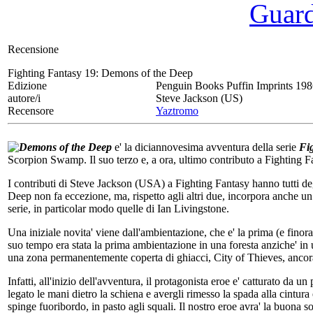
Guarda
Recensione
Fighting Fantasy 19:
Demons of the Deep
Edizione
Penguin Books Puffin Imprints 19
autore/i
Steve Jackson (US)
Recensore
Yaztromo
Demons of the Deep
e' la diciannovesima avventura della serie
Fi
Scorpion Swamp. Il suo terzo e, a ora, ultimo contributo a Fighting
I contributi di Steve Jackson (USA) a Fighting Fantasy hanno tutti de
Deep non fa eccezione, ma, rispetto agli altri due, incorpora anche un
serie, in particolar modo quelle di Ian Livingstone.
Una iniziale novita' viene dall'ambientazione, che e' la prima (e finor
suo tempo era stata la prima ambientazione in una foresta anziche' i
una zona permanentemente coperta di ghiacci, City of Thieves, ancora 
Infatti, all'inizio dell'avventura, il protagonista eroe e' catturato da
legato le mani dietro la schiena e avergli rimesso la spada alla cintura 
spinge fuoribordo, in pasto agli squali. Il nostro eroe avra' la buona s