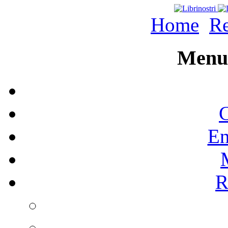
Home
Re
Menu 
C
En
R