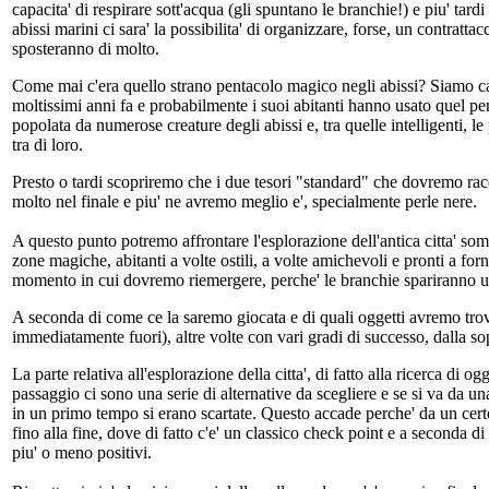
capacita' di respirare sott'acqua (gli spuntano le branchie!) e piu' tard
abissi marini ci sara' la possibilita' di organizzare, forse, un contratta
sposteranno di molto.
Come mai c'era quello strano pentacolo magico negli abissi? Siamo capi
moltissimi anni fa e probabilmente i suoi abitanti hanno usato quel pen
popolata da numerose creature degli abissi e, tra quelle intelligenti, l
tra di loro.
Presto o tardi scopriremo che i due tesori "standard" che dovremo ra
molto nel finale e piu' ne avremo meglio e', specialmente perle nere.
A questo punto potremo affrontare l'esplorazione dell'antica citta' som
zone magiche, abitanti a volte ostili, a volte amichevoli e pronti a forn
momento in cui dovremo riemergere, perche' le branchie spariranno una
A seconda di come ce la saremo giocata e di quali oggetti avremo trovat
immediatamente fuori), altre volte con vari gradi di successo, dalla so
La parte relativa all'esplorazione della citta', di fatto alla ricerca di 
passaggio ci sono una serie di alternative da scegliere e se si va da una
in un primo tempo si erano scartate. Questo accade perche' da un certo 
fino alla fine, dove di fatto c'e' un classico check point e a seconda di
piu' o meno positivi.