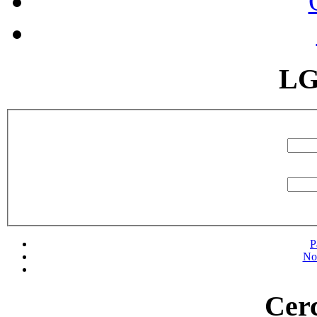
LG
P
No
Cerc