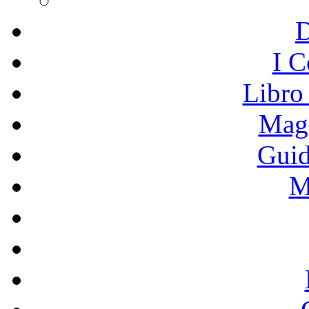
I C
Libro
Mage
Guid
M