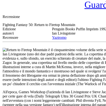
Guarda
Recensione
Fighting Fantasy 50:
Return to Firetop Mountain
Edizione
Penguin Books Puffin Imprints 199
autore/i
Ian Livingstone
Recensore
Yaztromo
Return to Firetop Mountain è il cinquantesimo volume della serie sto
Ian Livingstone (uno dei due padri padroni della serie. La copertina
evidenza e, sullo sfondo, un esercito schierato di creature del male, l
Zagor. In generale, una copertina sul livello medio delle copertine d
illustrazioni interne a cura di Martin McKenna, invece, nella migliore
l'atmosfera e il mondo fantastico e mostruoso nel quale si svolgera' l
il fenomeno dei librogame era ormai in piena deflazione dopo gli ann
essere (nelle intenzioni degli autori e degli editori) l'ultimo Fighting 
un po' chiudere il cerchio con l'avventura iniziale (The Warlock of Fi
All'epoca, Games Workshop (l'azienda di Ian Livingstone e Steve Jac
per certe gare di vela (Daily Telegraph Ultra 30 Grand Prix UK Champ
nell'avventura (con i nomi leggermente cambiati: Phil diventa Fyll, N
(sempre nella sua versione fantasy) nell'illustrazione interna del para