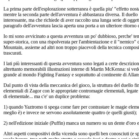
La prima parte dell'esplorazione sotterranea è quella piu' "effetto nost
mentre la seconda parte dell'avventura è abbastanza diversa. Il duello
interessante, ma che richiede di aver raccolto una lunga serie di oggett
paragrafo dell'avventura lascia aperta una porta a un ulteriore ritorno 
Io mi sono avvicinato a questa avventura un po' dubbioso, perche' teme
super-storica, con una rispolverata per l'ambientazione e il "nemico"
Mountain, assieme ad altri non troppo piacevoli della tecnica composi
trascurati.
I lati più interessanti di questa avventura sono legati a certe descri
altrettanto memorabili illustrazioni interne di Martin McKenna: si vede
grande al mondo Fighting Fantasy e soprattutto al continente di Allans
Dal punto di vista della meccanica del gioco, la struttura del duello f
elementali di Zagor con le appropriate contromagie elementali, legate 
di elementale... ma c'e' un duplice problema:
1) quando Yaztromo ti spega come fare per contrastare le magie elemen
meglio è) e invece ne servono assolutamente quattro (e quelli giusti);
2) nell'edizione iniziale (Puffin) manca un numero su un dente d'oro e
Altri aspetti compositivi della vicenda sono quelli ben conosciuti (e 