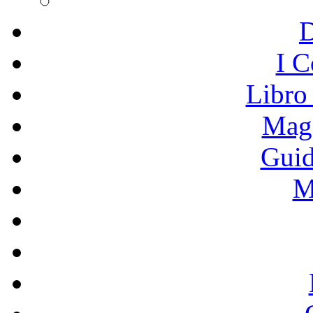
I C
Libro
Mage
Guid
M