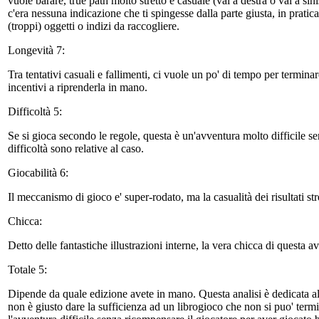
vuole barare, true path molto stretto e casuale (vai a destra o vai a si
c'era nessuna indicazione che ti spingesse dalla parte giusta, in pratic
(troppi) oggetti o indizi da raccogliere.
Longevità 7:
Tra tentativi casuali e fallimenti, ci vuole un po' di tempo per termi
incentivi a riprenderla in mano.
Difficoltà 5:
Se si gioca secondo le regole, questa è un'avventura molto difficile se
difficoltà sono relative al caso.
Giocabilità 6:
Il meccanismo di gioco e' super-rodato, ma la casualità dei risultati st
Chicca:
Detto delle fantastiche illustrazioni interne, la vera chicca di questa 
Totale 5:
Dipende da quale edizione avete in mano. Questa analisi è dedicata a
non è giusto dare la sufficienza ad un librogioco che non si puo' ter