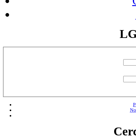
LG
P
No
Cerc