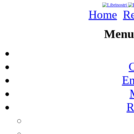
Home
Re
Menu 
C
En
R