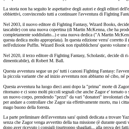
La storia non ha seguito le aspettative degli autori e degli editori del
obbiettivi, convincendo tutti a continuare l'avventura di Fighting Fant
Nel 2003, il nuovo editore di Fighting Fantasy, Wizard Books, decide 
tascabile) con una nuova copertina (di Martin McKenna, che ha prodott
completamente soddisfatto...) e una nuova dedica ("A Martin McKenna 
questa dedica molto appropriata). In questa edizione verra' corretto i
nell'edizione Puffin. Wizard Book non ripubblichera' questo volume ne
Nel 2020, il terzo editore di Fighting Fantasy, Scholastic, decide di 
dimenticabile), di Robert M. Ball.
Questa avventura segue un po' tutti i canoni Fighting Fantasy: l'avvent
la piccola variante che ad inizio avventura non abbiamo né cibo, né 
Questa avventura ha luogo dieci anni dopo la "prima" morte di Zagor 
ritornano e ci sono molti piccoli segnali che anche Zagor e' tornato o 
un nuovo corpo, prendendo "pezzi" da vari "donatori" involontari che 
per andare a controllare che Zagor sia effettivamente morto, ma i citta
mago buono della foresta.
La parte preliminare dell'avventura sara' quindi dedicata a trovare Ya
senza che Zagor venga avvertito della tua missione (è durante questi v
dopo aver ricevuto i consigli (purtroppo sbagliati... alla prova dei fa