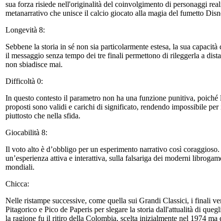
sua forza risiede nell'originalità del coinvolgimento di personaggi rea
metanarrativo che unisce il calcio giocato alla magia del fumetto Dis
Longevità 8:
Sebbene la storia in sé non sia particolarmente estesa, la sua capacità d
il messaggio senza tempo dei tre finali permettono di rileggerla a dis
non sbiadisce mai.
Difficoltà 0:
In questo contesto il parametro non ha una funzione punitiva, poiché l’
proposti sono validi e carichi di significato, rendendo impossibile per 
piuttosto che nella sfida.
Giocabilità 8:
Il voto alto è d’obbligo per un esperimento narrativo così coraggioso. La
un’esperienza attiva e interattiva, sulla falsariga dei moderni libroga
mondiali.
Chicca:
Nelle ristampe successive, come quella sui Grandi Classici, i finali ve
Pitagorico e Pico de Paperis per slegare la storia dall'attualità di queg
la ragione fu il ritiro della Colombia, scelta inizialmente nel 1974 ma