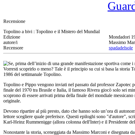
Guarda
Recensione
Topolino a bivi :
Topolino e il Mistero del Mundial
Edizione
Mondadori 1
autore/i
Massimo Mar
Recensore
spadadelsole
Se, prima dell’inizio di una grande manifestazione sportiva come i mon
Vorresti scoprirlo o meno? Tale è il principio su cui si basa la stori
1986 del settimanale Topolino.
Topolino e Pippo vengono inviati nel passato dal professor Zapotec per
finale del 1970 tra Brasile e Italia, il famoso Rivera giocò solo sei m
scoprono di essere arrivati prima della finale del mondiale messicano
originale.
Devono ripartire al più presto, dato che hanno solo un’ora di autonomia, 
lettore scegliere quale preferisce. Questi epiloghi sono "d'autore", scr
Karl-Heinz Rummenigge (allora colonna dell'Inter) e il Presidente de
Nonostante la storia, sceneggiata da Massimo Marconi e disegnata da