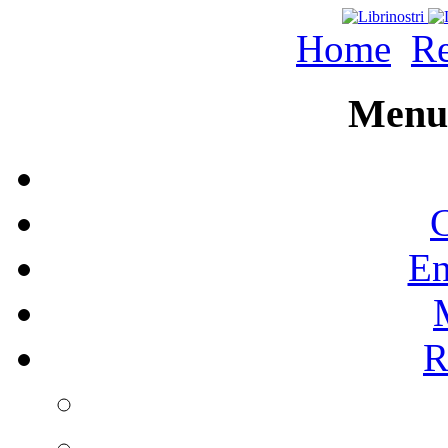
Home
Re
Menu 
C
En
R