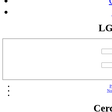
LG
P
No
Cerc