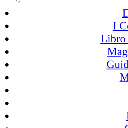
I C
Libro
Mage
Guid
M