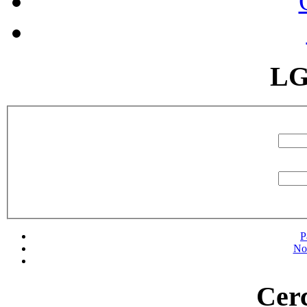
LG
P
No
Cerc