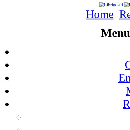
Home
Re
Menu 
C
En
R