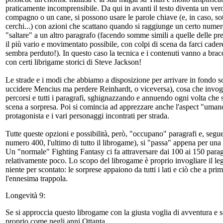
praticamente incomprensibile. Da qui in avanti il testo diventa un vero 
compagno o un cane, si possono usare le parole chiave (e, in caso, sott
cerchi...) con azioni che scattano quando si raggiunge un certo numero
"saltare" a un altro paragrafo (facendo somme simili a quelle delle pr
il più vario e movimentato possibile, con colpi di scena da farci cader
sembra perduto!). In questo caso la tecnica e i contenuti vanno a brac
con certi librigame storici di Steve Jackson!
Le strade e i modi che abbiamo a disposizione per arrivare in fondo s
uccidere Mencius ma perdere Reinhardt, o viceversa), cosa che invoglia 
percorsi e tutti i paragrafi, sghignazzando e annuendo ogni volta che
scena a sorpresa. Poi si comincia ad apprezzare anche l'aspect "umano
protagonista e i vari personaggi incontrati per strada.
Tutte queste opzioni e possibilità, però, "occupano" paragrafi e, segue
numero 400, l'ultimo di tutto il librogame), si "passa" appena per una s
Un "normale" Fighting Fantasy ci fa attraversare dai 100 ai 150 paragra
relativamente poco. Lo scopo del librogame è proprio invogliare il l
niente per scontato: le sorprese appaiono da tutti i lati e ciò che a pr
l'ennesima trappola.
Longevità 9:
Se si approccia questo librogame con la giusta voglia di avventura e sco
proprio come negli anni Ottanta.