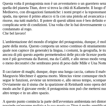
Questa volta il protagonista non è un avventuriero o un guerriero se
quella del pianeta Titan, dove si trova la città di Kallamehr. Il luogo
Medioevo, con divagazioni fantastiche: i nomi propri e la toponomasti
spada, ma spesso il primo attacco si fa con una pistola ad avancarica 
risorse, ma tutti malefici. Il potere di questi ultimi non è ben definito
complicata serie di condizioni. Una volta che lo hai doverosamente cattu
condannato al rogo.
Che bel lavoro!
L'ambientazione del mondo d'origine del protagonista, dunque, è molto
parte della storia. Questo comporta un senso continuo di straniamento 
quale non capisce (in generale) la lingua, i costumi, la geografia, le trad
ancora di più questo aspetto permettendosi delle piccole licenze poetic
non è più governata da Baroni, ma da Califfi, e allo stesso modo vengo
o meno decorativi che sembrano presi di peso dalle Mille e Una Notte,
Il cacciatore di maghi, dunque, dopo una lunga caccia, cattura il malvag
Margravio Mechtner è appena morto. Mencius viene comunque rinchiuso
segue le funzioni, avviene un terremoto e, allo stesso tempo, scompar
Ovviamente sia il sisma che la sparizione di Reinhardt sono opera del
modo anche il giovane erede; il protagonista non può che mettersi nuo
altro tempo e in un altro spazio.
A questo punto comincia la parte dell'avventura ambientata nei dint
possiede un'enorme malizia e la sua magia su Titan è molto amplificata