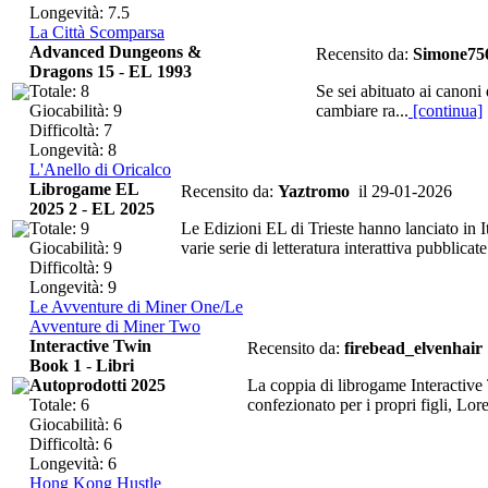
Longevità: 7.5
La Città Scomparsa
Advanced Dungeons &
Recensito da:
Simone75
Dragons 15
-
EL 1993
Totale: 8
Se sei abituato ai canoni 
Giocabilità: 9
cambiare ra...
[continua]
Difficoltà: 7
Longevità: 8
L'Anello di Oricalco
Librogame EL
Recensito da:
Yaztromo
il 29-01-2026
2025 2
-
EL 2025
Totale: 9
Le Edizioni EL di Trieste hanno lanciato in It
Giocabilità: 9
varie serie di letteratura interattiva pubblicate
Difficoltà: 9
Longevità: 9
Le Avventure di Miner One/Le
Avventure di Miner Two
Interactive Twin
Recensito da:
firebead_elvenhair
Book 1
-
Libri
Autoprodotti 2025
La coppia di librogame Interactive
Totale: 6
confezionato per i propri figli, Lor
Giocabilità: 6
Difficoltà: 6
Longevità: 6
Hong Kong Hustle