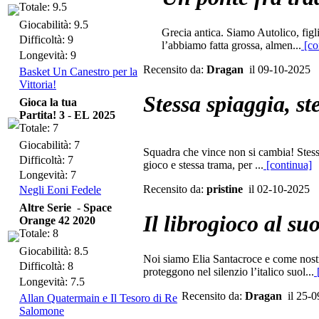
Totale: 9.5
Giocabilità: 9.5
Grecia antica. Siamo Autolico, figl
Difficoltà: 9
l’abbiamo fatta grossa, almen...
[co
Longevità: 9
Recensito da:
Dragan
il 09-10-2025
Basket Un Canestro per la
Vittoria!
Stessa spiaggia, st
Gioca la tua
Partita! 3
-
EL 2025
Totale: 7
Giocabilità: 7
Squadra che vince non si cambia! Stess
Difficoltà: 7
gioco e stessa trama, per ...
[continua]
Longevità: 7
Recensito da:
pristine
il 02-10-2025
Negli Eoni Fedele
Altre Serie
-
Space
Il librogioco al su
Orange 42 2020
Totale: 8
Giocabilità: 8.5
Noi siamo Elia Santacroce e come nostr
Difficoltà: 8
proteggono nel silenzio l’italico suol...
[
Longevità: 7.5
Recensito da:
Dragan
il 25-0
Allan Quatermain e Il Tesoro di Re
Salomone