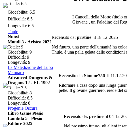
Totale: 6.5
Giocabilità: 6.5
I Cancelli della Morte (titolo 
Difficoltà: 6.5
Giovane , un Paladino del Reg
Longevità: 6.5
Thule
Nuovi
Recensito da:
pristine
il 18-12-2025
Mondi 3
-
Aristea 2022
Totale: 9
Nel futuro, una parte dell'umanità ha colon
Giocabilità: 9
Thule, è una palla gelata dalle condizioni 
Difficoltà: 9
Longevità: 9
La Maledizione del Lupo
Mannaro
Recensito da:
Simone756
il 11-12-2
Advanced Dungeons &
Dragons 12
-
EL 1992
Ritornare a casa dopo una lunga guerra
Totale: 7.5
pelle. Il giovane guerriero, erede del
Giocabilità: 8
Difficoltà: 6.5
Longevità: 8
Progenie Oscura
Libro Game Plesio
Recensito da:
pristine
il 04-12-20
Lambda 5
-
Plesio
Editore 2025
Nel prossimo futuro, gli alieni inse