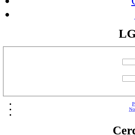
LG
P
No
Cerc