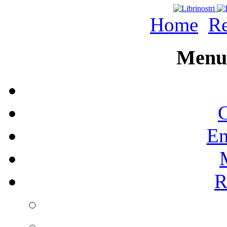
Home
Re
Menu 
C
En
R