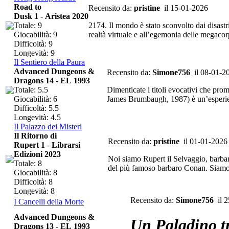
Road to
Recensito da:
pristine
il 15-01-2026
Dusk 1
-
Aristea 2020
Totale: 9
2174. Il mondo è stato sconvolto dai disastr
Giocabilità: 9
realtà virtuale e all’egemonia delle megaco
Difficoltà: 9
Longevità: 9
Il Sentiero della Paura
Advanced Dungeons &
Recensito da:
Simone756
il 08-01-2
Dragons 14
-
EL 1993
Totale: 5.5
Dimenticate i titoli evocativi che prom
Giocabilità: 6
James Brumbaugh, 1987) è un’esperienz
Difficoltà: 5.5
Longevità: 4.5
Il Palazzo dei Misteri
Il Ritorno di
Recensito da:
pristine
il 01-01-2026
Rupert 1
-
Librarsi
Edizioni 2023
Noi siamo Rupert il Selvaggio, barbar
Totale: 8
del più famoso barbaro Conan. Siamo st
Giocabilità: 8
Difficoltà: 8
Longevità: 8
Recensito da:
Simone756
il 2
I Cancelli della Morte
Advanced Dungeons &
Un Paladino tr
Dragons 13
-
EL 1993