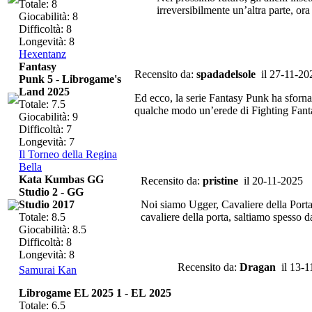
Totale: 8
irreversibilmente un’altra parte, ora
Giocabilità: 8
Difficoltà: 8
Longevità: 8
Hexentanz
Fantasy
Recensito da:
spadadelsole
il 27-11-20
Punk 5
-
Librogame's
Land 2025
Ed ecco, la serie Fantasy Punk ha sfornat
Totale: 7.5
qualche modo un’erede di Fighting Fantas
Giocabilità: 9
Difficoltà: 7
Longevità: 7
Il Torneo della Regina
Bella
Kata Kumbas GG
Recensito da:
pristine
il 20-11-2025
Studio 2
-
GG
Studio 2017
Noi siamo Ugger, Cavaliere della Porta,
Totale: 8.5
cavaliere della porta, saltiamo spesso 
Giocabilità: 8.5
Difficoltà: 8
Longevità: 8
Recensito da:
Dragan
il 13-1
Samurai Kan
Librogame EL 2025 1
-
EL 2025
Totale: 6.5