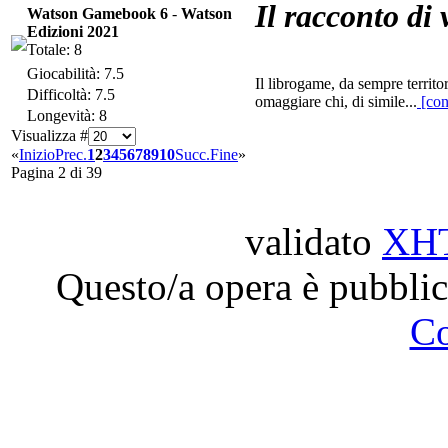
Il racconto di 
Watson Gamebook 6
-
Watson
Edizioni 2021
Totale: 8
Giocabilità: 7.5
Il librogame, da sempre territo
Difficoltà: 7.5
omaggiare chi, di simile...
[con
Longevità: 8
Visualizza #
«
Inizio
Prec.
1
2
3
4
5
6
7
8
9
10
Succ.
Fine
»
Pagina 2 di 39
validato
XH
Questo/a opera è pubblic
C