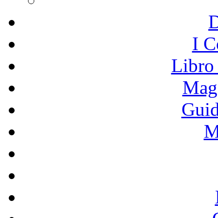
I C
Libro
Mage
Guid
M