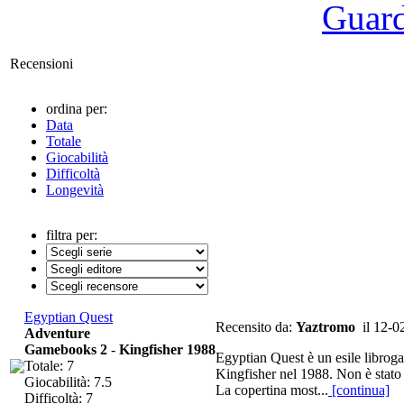
Guarda
Recensioni
ordina per:
Data
Totale
Giocabilità
Difficoltà
Longevità
filtra per:
Egyptian Quest
Recensito da:
Yaztromo
il 12-0
Adventure
Gamebooks 2
-
Kingfisher 1988
Egyptian Quest è un esile libroga
Totale: 7
Kingfisher nel 1988. Non è stato (
Giocabilità: 7.5
La copertina most...
[continua]
Difficoltà: 7