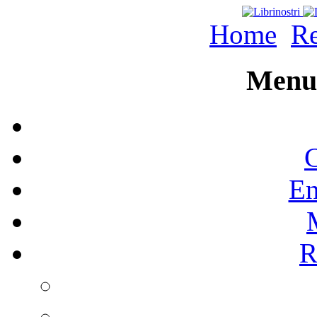
Home
Re
Menu 
C
En
R