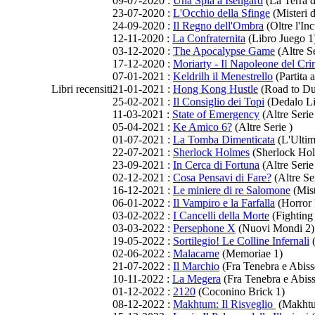
09-07-2020 :
Una Spia a Isengard
(La Terra 
23-07-2020 :
L'Occhio della Sfinge
(Misteri 
24-09-2020 :
Il Regno dell'Ombra
(Oltre l'In
12-11-2020 :
La Confraternita
(Libro Juego 1
03-12-2020 :
The Apocalypse Game
(Altre Se
17-12-2020 :
Moriarty - Il Napoleone del Cri
07-01-2021 :
Keldrilh il Menestrello
(Partita 
Libri recensiti
21-01-2021 :
Hong Kong Hustle
(Road to Du
25-02-2021 :
Il Consiglio dei Topi
(Dedalo Li
11-03-2021 :
State of Emergency
(Altre Serie
05-04-2021 :
Ke Amico 6?
(Altre Serie )
01-07-2021 :
La Tomba Dimenticata
(L'Ultim
22-07-2021 :
Sherlock Holmes
(Sherlock Hol
23-09-2021 :
In Cerca di Fortuna
(Altre Serie
02-12-2021 :
Cosa Pensavi di Fare?
(Altre Ser
16-12-2021 :
Le miniere di re Salomone
(Mist
06-01-2022 :
Il Vampiro e la Farfalla
(Horror 
03-02-2022 :
I Cancelli della Morte
(Fighting 
03-03-2022 :
Persephone X
(Nuovi Mondi 2)
19-05-2022 :
Sortilegio! Le Colline Infernali
(
02-06-2022 :
Malacarne
(Memoriae 1)
21-07-2022 :
Il Marchio
(Fra Tenebra e Abiss
10-11-2022 :
La Megera
(Fra Tenebra e Abiss
01-12-2022 :
2120
(Coconino Brick 1)
08-12-2022 :
Makhtum: Il Risveglio
(Makhtu