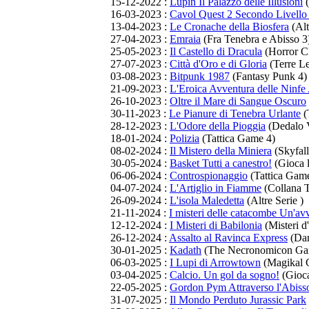
15-12-2022 :
Lupin Il Palazzo delle Illusioni
(
16-03-2023 :
Cavol Quest 2 Secondo Livello 
13-04-2023 :
Le Cronache della Biosfera
(Alt
27-04-2023 :
Emraia
(Fra Tenebra e Abisso 3
25-05-2023 :
Il Castello di Dracula
(Horror Cl
27-07-2023 :
Città d'Oro e di Gloria
(Terre Le
03-08-2023 :
Bitpunk 1987
(Fantasy Punk 4)
21-09-2023 :
L'Eroica Avventura delle Ninfe 
26-10-2023 :
Oltre il Mare di Sangue Oscuro
30-11-2023 :
Le Pianure di Tenebra Urlante
(
28-12-2023 :
L'Odore della Pioggia
(Dedalo 
18-01-2024 :
Polizia
(Tattica Game 4)
08-02-2024 :
Il Mistero della Miniera
(Skyfall
30-05-2024 :
Basket Tutti a canestro!
(Gioca l
06-06-2024 :
Controspionaggio
(Tattica Gam
04-07-2024 :
L'Artiglio in Fiamme
(Collana T
26-09-2024 :
L'isola Maledetta
(Altre Serie )
21-11-2024 :
I misteri delle catacombe Un'avv
12-12-2024 :
I Misteri di Babilonia
(Misteri d
26-12-2024 :
Assalto al Ravinca Express
(Dar
30-01-2025 :
Kadath
(The Necronomicon Ga
06-03-2025 :
I Lupi di Arrowtown
(Magikal 
03-04-2025 :
Calcio. Un gol da sogno!
(Gioca 
22-05-2025 :
Gordon Pym Attraverso l'Abiss
31-07-2025 :
Il Mondo Perduto Jurassic Park