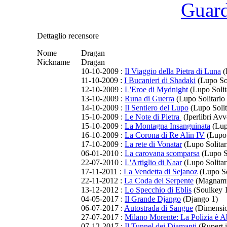
Guarda
Dettaglio recensore
Nome
Dragan
Nickname
Dragan
10-10-2009 :
Il Viaggio della Pietra di Luna
(
11-10-2009 :
I Bucanieri di Shadaki
(Lupo Sol
12-10-2009 :
L'Eroe di Mydnight
(Lupo Solit
13-10-2009 :
Runa di Guerra
(Lupo Solitario
14-10-2009 :
Il Sentiero del Lupo
(Lupo Solit
15-10-2009 :
Le Note di Pietra
(Iperlibri Avv
15-10-2009 :
La Montagna Insanguinata
(Lupo
16-10-2009 :
La Corona di Re Alin IV
(Lupo 
17-10-2009 :
La rete di Vonatar
(Lupo Solitar
06-01-2010 :
La carovana scomparsa
(Lupo So
22-07-2010 :
L'Artiglio di Naar
(Lupo Solitar
17-11-2011 :
La Vendetta di Sejanoz
(Lupo So
22-11-2012 :
La Coda del Serpente
(Magnamun
13-12-2012 :
Lo Specchio di Eblis
(Soulkey 
04-05-2017 :
Il Grande Django
(Django 1)
06-07-2017 :
Autostrada di Sangue
(Dimensio
27-07-2017 :
Milano Morente: La Polizia è 
07-12-2017 :
Il Tunnel dei Diamanti
(Rupert i