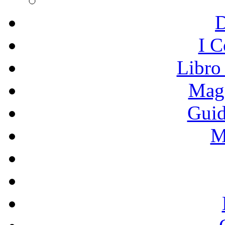
I C
Libro
Mage
Guid
M