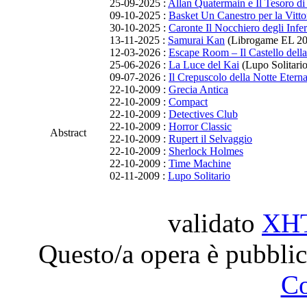
25-09-2025 :
Allan Quatermain e Il Tesoro d
09-10-2025 :
Basket Un Canestro per la Vitto
30-10-2025 :
Caronte Il Nocchiero degli Infer
13-11-2025 :
Samurai Kan
(Librogame EL 20
12-03-2026 :
Escape Room – Il Castello dell
25-06-2026 :
La Luce del Kai
(Lupo Solitario
09-07-2026 :
Il Crepuscolo della Notte Etern
22-10-2009 :
Grecia Antica
22-10-2009 :
Compact
22-10-2009 :
Detectives Club
22-10-2009 :
Horror Classic
Abstract
22-10-2009 :
Rupert il Selvaggio
22-10-2009 :
Sherlock Holmes
22-10-2009 :
Time Machine
02-11-2009 :
Lupo Solitario
validato
XH
Questo/a opera è pubblic
C