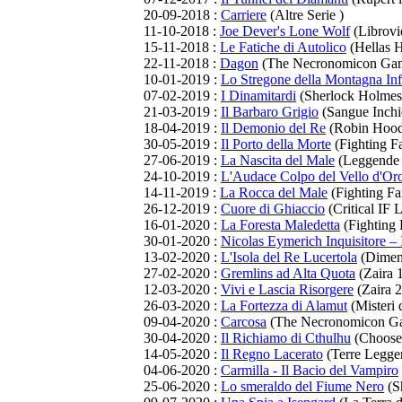
20-09-2018 :
Carriere
(Altre Serie )
11-10-2018 :
Joe Dever's Lone Wolf
(Librovi
15-11-2018 :
Le Fatiche di Autolico
(Hellas H
22-11-2018 :
Dagon
(The Necronomicon Ga
10-01-2019 :
Lo Stregone della Montagna In
07-02-2019 :
I Dinamitardi
(Sherlock Holmes
21-03-2019 :
Il Barbaro Grigio
(Sangue Inchi
18-04-2019 :
Il Demonio del Re
(Robin Hood
30-05-2019 :
Il Porto della Morte
(Fighting Fa
27-06-2019 :
La Nascita del Male
(Leggende e
24-10-2019 :
L'Audace Colpo del Vello d'Or
14-11-2019 :
La Rocca del Male
(Fighting Fa
26-12-2019 :
Cuore di Ghiaccio
(Critical IF L
16-01-2020 :
La Foresta Maledetta
(Fighting 
30-01-2020 :
Nicolas Eymerich Inquisitore –
13-02-2020 :
L'Isola del Re Lucertola
(Dimens
27-02-2020 :
Gremlins ad Alta Quota
(Zaira 
12-03-2020 :
Vivi e Lascia Risorgere
(Zaira 2
26-03-2020 :
La Fortezza di Alamut
(Misteri 
09-04-2020 :
Carcosa
(The Necronomicon G
30-04-2020 :
Il Richiamo di Cthulhu
(Choose
14-05-2020 :
Il Regno Lacerato
(Terre Leggen
04-06-2020 :
Carmilla - Il Bacio del Vampiro
25-06-2020 :
Lo smeraldo del Fiume Nero
(S