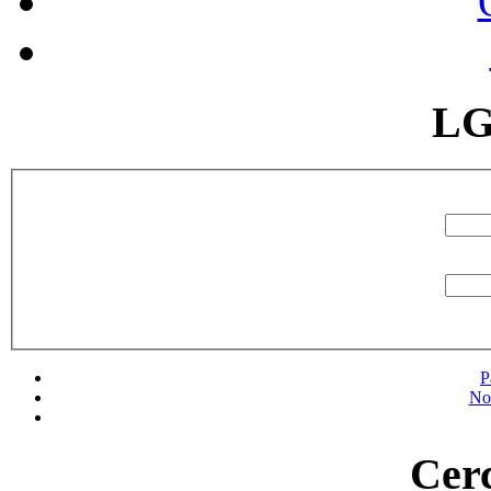
LG
P
No
Cerc