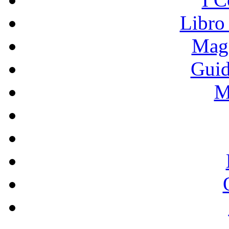
Libro
Mage
Guid
M