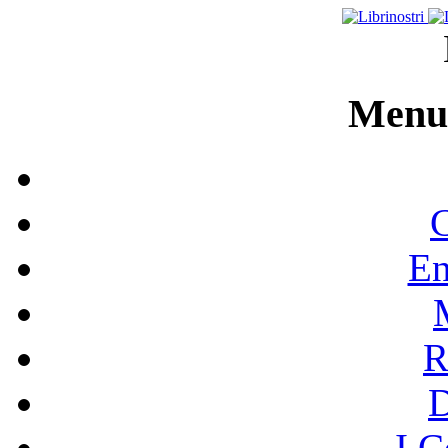
Menu 
C
En
R
I C