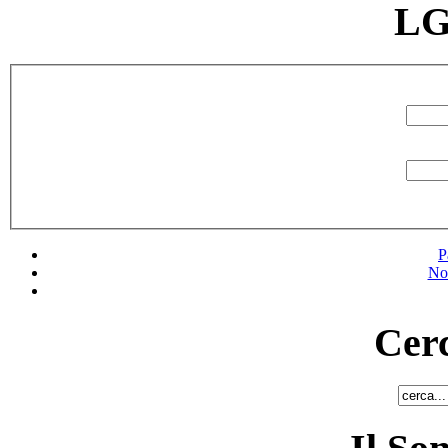
LG
P
No
Cerc