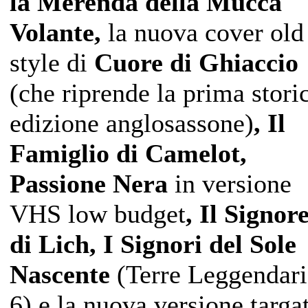
la Merenda della Mucca
Volante,
la nuova cover old
style di
Cuore di Ghiaccio
(che riprende la prima stori
edizione anglosassone)
, Il
Famiglio di Camelot,
Passione Nera
in versione
VHS low budget
, Il Signor
di Lich, I Signori del Sole
Nascente
(Terre Leggendari
6) e la nuova versione targa