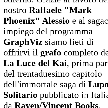
nostro
Raffaele "Mark
Phoenix" Alessio
e al saga
impiego del programma
GraphViz
siamo lieti di
offrirvi il
grafo
completo d
La Luce del Kai
, prima par
del trentaduesimo capitolo
dell'immortale saga di
Lup
Solitario
pubblicato in Itali
da
Raven/Vincent Books
,