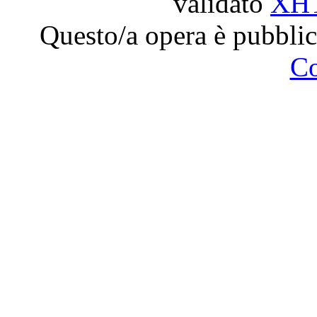
validato
XH
Questo/a opera è pubblic
C