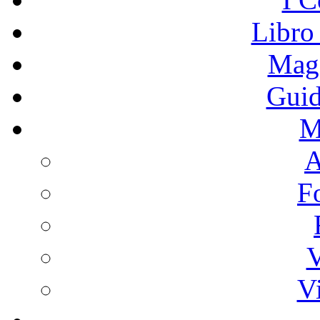
Libro
Mage
Guid
M
A
F
V
V