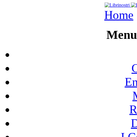
Home
Menu 
C
En
R
I C