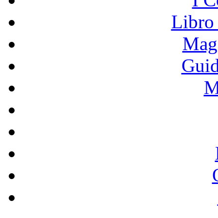
Libro
Mage
Guid
M