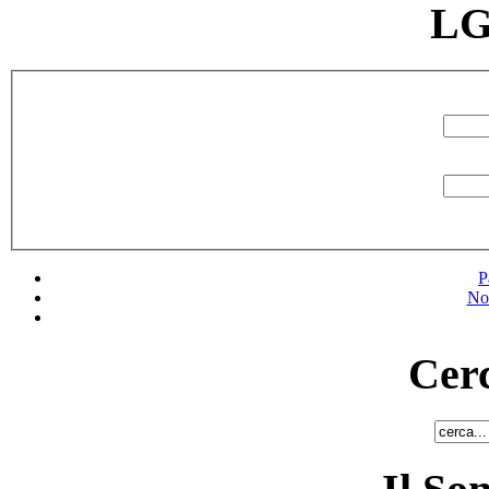
LG
P
No
Cerc