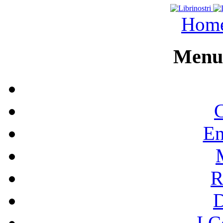
Hom
Menu 
C
En
R
I C