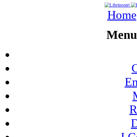
Home
Menu 
C
En
R
I C