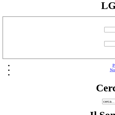
LG
P
No
Cerc