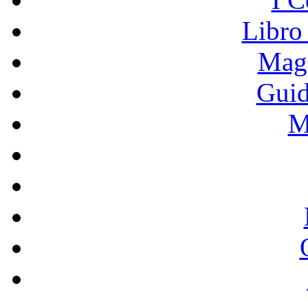
Libro
Mage
Guid
M