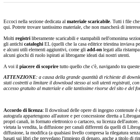
Eccoci nella sezione dedicata al
materiale scaricabile
. Tutti i file c
qui. Potrete trovare tantissimo materiale, che non mancherà di interes
Molti
registri
liberamente scaricabili e stampabili nell'omonima sezio
gli antichi
cataloghi
EL (quelli che la casa editrice triestina inviava p
e alcuni utili elementi aggiuntivi, come gli
add-on
legati alla ristampa
alcuni giochi di ruolo ispirati ai librogame ideati dai nostri utenti.
A voi il
piacere di scoprire
tutto quello che c'è, navigando tra quest
ATTENZIONE
: a causa della grande quantità di richieste di down
stati costretti a limitare il download stesso ai soli utenti registrati, 
accesso gratuito al materiale e alle tantissime risorse del sito e del 
Accordo di licenza
: Il download delle opere di ingegno contenute è c
autografa appartengono all'autore e per concessione diretta a Librogam
propri canali, in formato elettronico o cartaceo, su licenza dell'autor
vietata la vendita, la diffusione per canali differenti da quelli di Li
diffusione, la modifica (a qualsiasi livello compresa la rilegatura senz
basati sui libri che prevedano l'impiego di denaro, anche a titolo di r