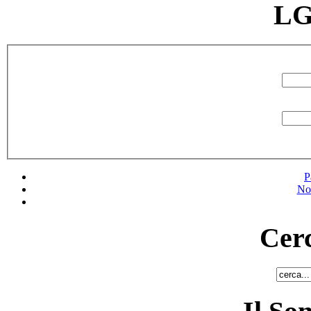
LG
P
No
Cerc