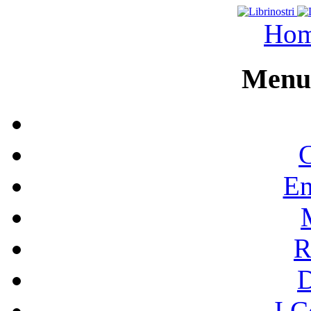
Ho
Menu 
C
En
R
I C