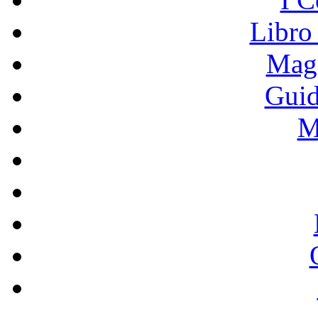
Libro
Mage
Guid
M