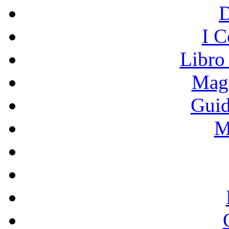
I C
Libro
Mage
Guid
M