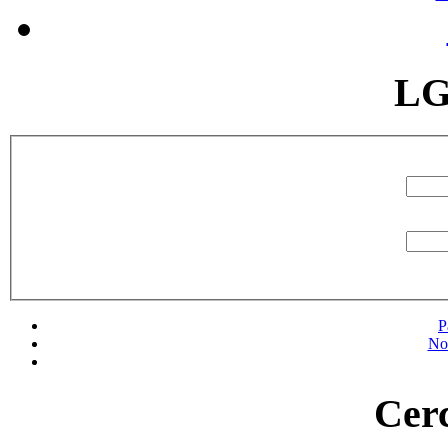
LG
P
No
Cerc