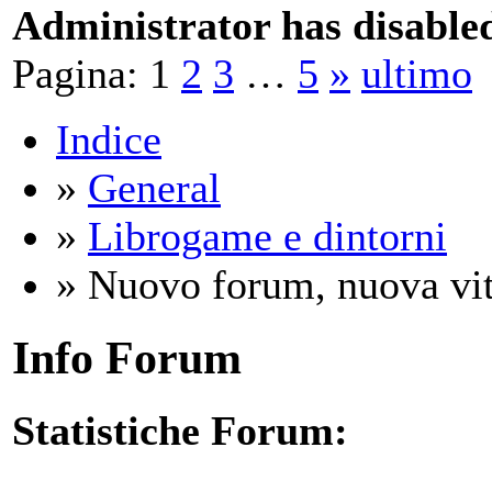
Administrator has disabled
Pagina:
1
2
3
…
5
»
ultimo
Indice
»
General
»
Librogame e dintorni
» Nuovo forum, nuova vit
Info Forum
Statistiche Forum: