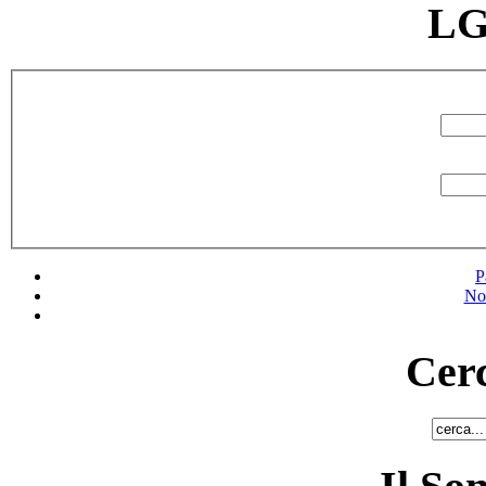
LG
P
No
Cerc