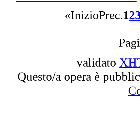
«
Inizio
Prec.
1
2
Pagi
validato
XH
Questo/a opera è pubblic
C