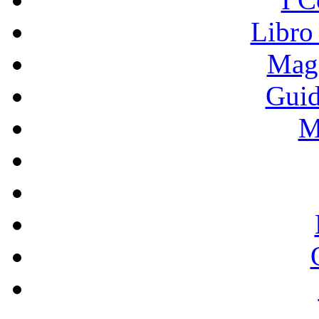
Libro
Mage
Guid
M