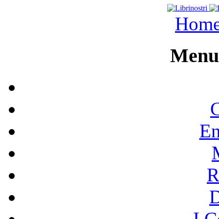
Hom
Menu 
C
En
R
I C