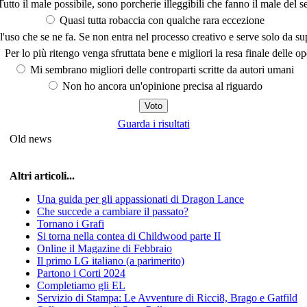
utto il male possibile, sono porcherie illeggibili che fanno il male del se
Quasi tutta robaccia con qualche rara eccezione
'uso che se ne fa. Se non entra nel processo creativo e serve solo da s
Per lo più ritengo venga sfruttata bene e migliori la resa finale delle op
Mi sembrano migliori delle controparti scritte da autori umani
Non ho ancora un'opinione precisa al riguardo
Guarda i risultati
Old news
Altri articoli...
Una guida per gli appassionati di Dragon Lance
Che succede a cambiare il passato?
Tornano i Grafi
Si torna nella contea di Childwood parte II
Online il Magazine di Febbraio
Il primo LG italiano (a parimerito)
Partono i Corti 2024
Completiamo gli EL
Servizio di Stampa: Le Avventure di Ricci8, Brago e Gatfild