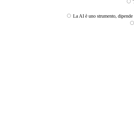
T
La AI è uno strumento, dipende l