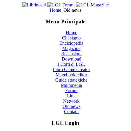
Home
Old news
Menu Principale
Home
Chi siamo
Enciclopedia
Magazine
Recensioni
Download
I Corti di LGL
Libro Game Creator
Magebook editor
Guide strategiche
Multimedia
Forum
Link
Network
Old news
Contatti
LGL Login