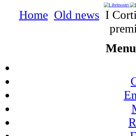
Home
Old news
I Corti
premi
Menu 
C
En
R