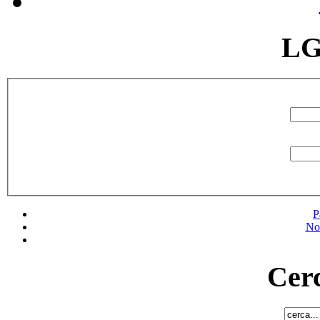
LG
P
No
Cerc