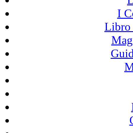
I C
Libro
Mage
Guid
M