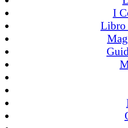
I C
Libro
Mage
Guid
M