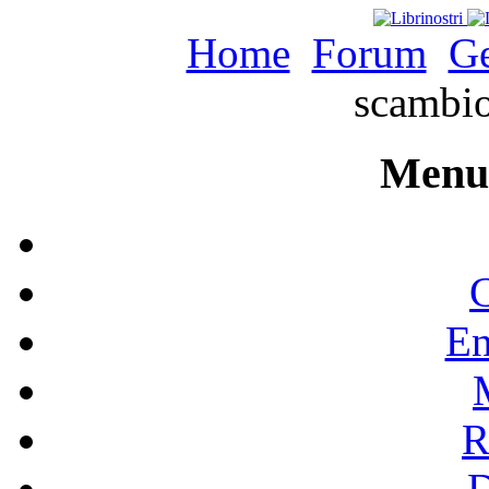
Home
Forum
Ge
scambio
Menu 
C
En
R