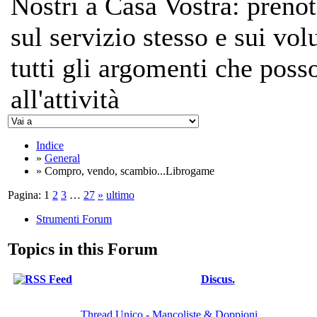
Nostri a Casa Vostra: prenot
sul servizio stesso e sui vo
tutti gli argomenti che poss
all'attività
Indice
»
General
» Compro, vendo, scambio...Librogame
Pagina:
1
2
3
…
27
»
ultimo
Strumenti Forum
Topics in this Forum
Discus.
Thread Unico - Mancoliste & Doppioni