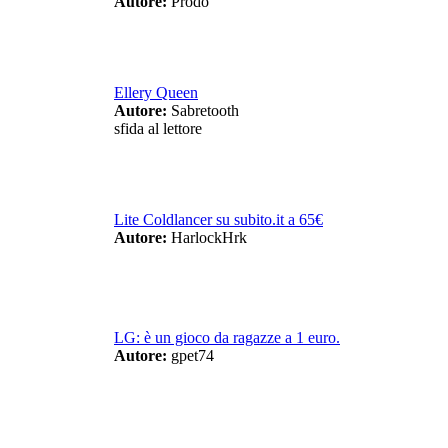
Autore:
Prodo
Ellery Queen
Autore:
Sabretooth
sfida al lettore
Lite Coldlancer su subito.it a 65€
Autore:
HarlockHrk
LG: è un gioco da ragazze a 1 euro.
Autore:
gpet74