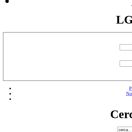
LG
P
No
Cerc