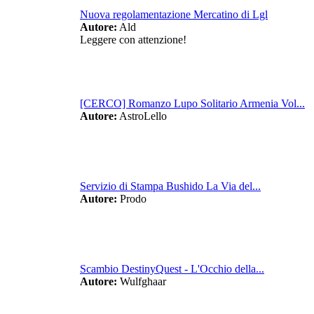
Nuova regolamentazione Mercatino di Lgl
Autore:
Ald
Leggere con attenzione!
[CERCO] Romanzo Lupo Solitario Armenia Vol...
Autore:
AstroLello
Servizio di Stampa Bushido La Via del...
Autore:
Prodo
Scambio DestinyQuest - L'Occhio della...
Autore:
Wulfghaar