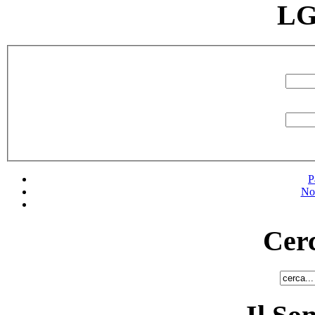
LG
P
No
Cerc