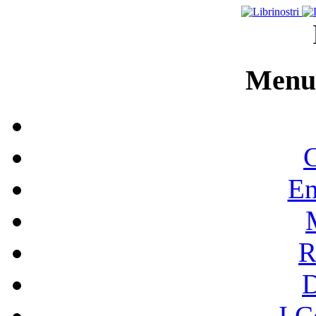
Menu 
C
En
R
I C