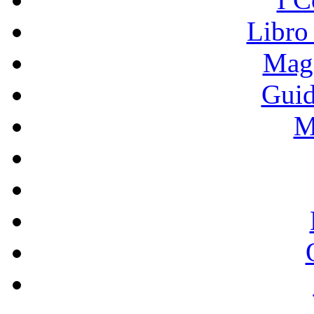
Libro
Mage
Guid
M