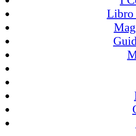
Libro
Mage
Guid
M