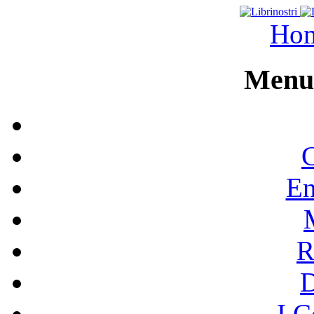
Ho
Menu 
C
En
R
I C