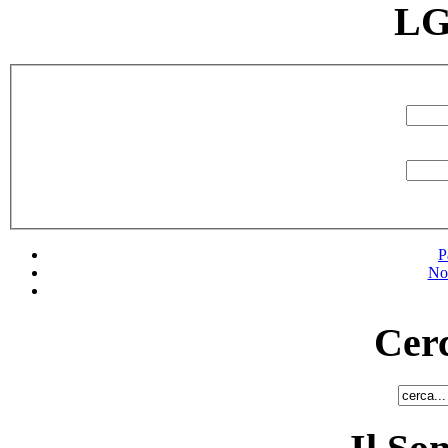
LG
P
No
Cerc