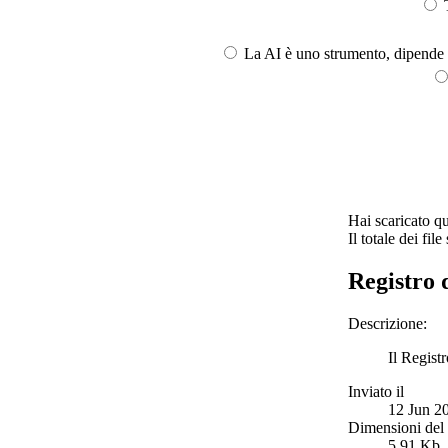
T
La AI è uno strumento, dipende l
Hai scaricato que
Il totale dei file
Registro 
Descrizione:
Il Regist
Inviato il
12 Jun 2
Dimensioni del f
5.91 Kb