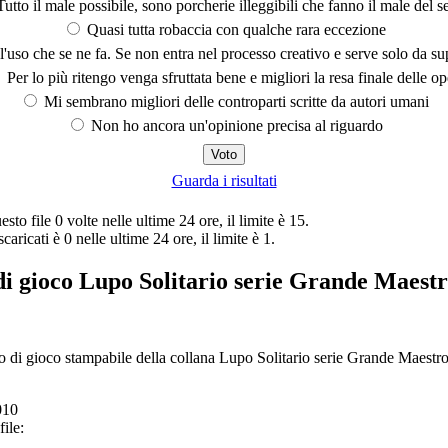
utto il male possibile, sono porcherie illeggibili che fanno il male del se
Quasi tutta robaccia con qualche rara eccezione
'uso che se ne fa. Se non entra nel processo creativo e serve solo da s
Per lo più ritengo venga sfruttata bene e migliori la resa finale delle op
Mi sembrano migliori delle controparti scritte da autori umani
Non ho ancora un'opinione precisa al riguardo
Guarda i risultati
sto file 0 volte nelle ultime 24 ore, il limite è 15.
 scaricati è 0 nelle ultime 24 ore, il limite è 1.
di gioco Lupo Solitario serie Grande Maest
ro di gioco stampabile della collana Lupo Solitario serie Grande Maestr
010
ile: