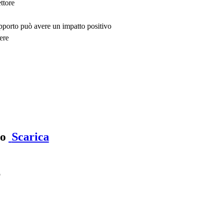
ttore
upporto può avere un impatto positivo
ere
ro
Scarica
o