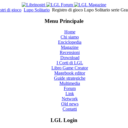
stri di gioco
Lupo Solitario
Registro di gioco Lupo Solitario serie Gr
Menu Principale
Home
Chi siamo
Enciclopedia
Magazine
Recensioni
Download
I Corti di LGL
Libro Game Creator
Magebook editor
Guide strategiche
Multimedia
Forum
Link
Network
Old news
Contatti
LGL Login