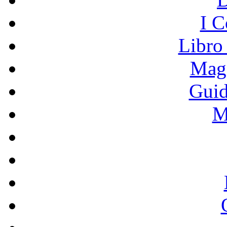
I C
Libro
Mage
Guid
M