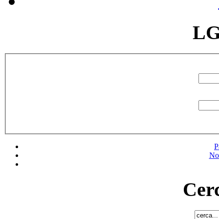
LG
P
No
Cerc