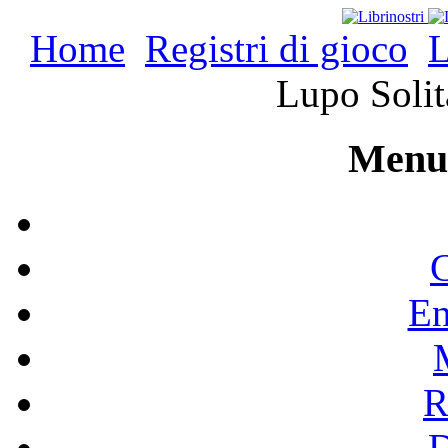
Home
Registri di gioco
L
Lupo Solit
Menu 
C
En
R