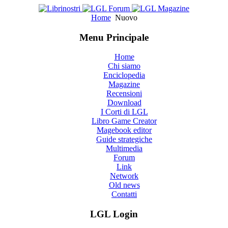
Home
Nuovo
Menu Principale
Home
Chi siamo
Enciclopedia
Magazine
Recensioni
Download
I Corti di LGL
Libro Game Creator
Magebook editor
Guide strategiche
Multimedia
Forum
Link
Network
Old news
Contatti
LGL Login