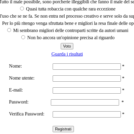
utto il male possibile, sono porcherie illeggibili che fanno il male del se
Quasi tutta robaccia con qualche rara eccezione
'uso che se ne fa. Se non entra nel processo creativo e serve solo da s
Per lo più ritengo venga sfruttata bene e migliori la resa finale delle op
Mi sembrano migliori delle controparti scritte da autori umani
Non ho ancora un'opinione precisa al riguardo
Guarda i risultati
Nome:
*
Nome utente:
*
E-mail:
*
Password:
*
Verifica Password:
*
Registrati