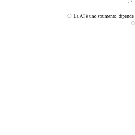
T
La AI è uno strumento, dipende l