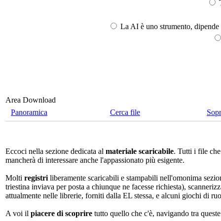
T
La AI è uno strumento, dipende l
Area Download
Panoramica
Cerca file
Sop
Eccoci nella sezione dedicata al
materiale scaricabile
. Tutti i file 
mancherà di interessare anche l'appassionato più esigente.
Molti
registri
liberamente scaricabili e stampabili nell'omonima sezio
triestina inviava per posta a chiunque ne facesse richiesta), scannerizz
attualmente nelle librerie, forniti dalla EL stessa, e alcuni giochi di ruo
A voi il
piacere di scoprire
tutto quello che c'è, navigando tra quest