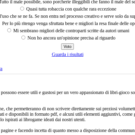
utto il male possibile, sono porcherie illeggibili che fanno il male del se
Quasi tutta robaccia con qualche rara eccezione
'uso che se ne fa. Se non entra nel processo creativo e serve solo da s
Per lo più ritengo venga sfruttata bene e migliori la resa finale delle op
Mi sembrano migliori delle controparti scritte da autori umani
Non ho ancora un'opinione precisa al riguardo
Guarda i risultati
ra
che possono essere utili e gustosi per un vero appassionato di libri-gioco 
ne, che permetteranno di non scrivere direttamente sui preziosi volumett
ati e disponibili in formato pdf, e alcuni utili elementi aggiuntivi, come 
lo ispirati ai librogame ideati dai nostri utenti.
e pagine e facendo incetta di quanto messo a disposizione della communi