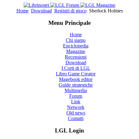
Home
Download
Registri di gioco
Sherlock Holmes
Menu Principale
Home
Chi siamo
Enciclopedia
Magazine
Recensioni
Download
I Corti di LGL
Libro Game Creator
Magebook editor
Guide strategiche
Multimedia
Forum
Link
Network
Old news
Contatti
LGL Login