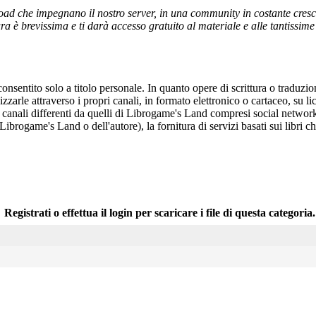
ad che impegnano il nostro server, in una community in costante crescita,
a è brevissima e ti darà accesso gratuito al materiale e alle tantissime r
onsentito solo a titolo personale. In quanto opere di scrittura o traduzi
arle attraverso i propri canali, in formato elettronico o cartaceo, su li
r canali differenti da quelli di Librogame's Land compresi social network
 Librogame's Land o dell'autore), la fornitura di servizi basati sui libri
Registrati o effettua il login per scaricare i file di questa categoria.