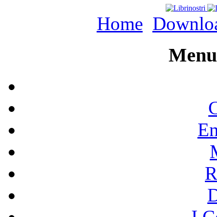
Home
Downlo
Menu 
C
En
R
I C