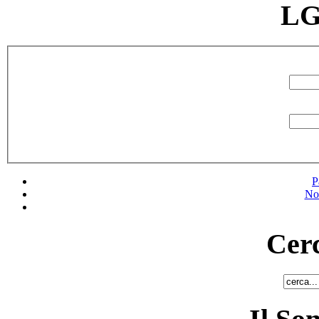
LG
P
No
Cerc