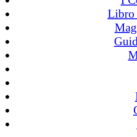
Libro
Mage
Guid
M