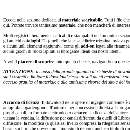
Eccoci nella sezione dedicata al
materiale scaricabile
. Tutti i file c
qui. Potrete trovare tantissimo materiale, che non mancherà di interes
Molti
registri
liberamente scaricabili e stampabili nell'omonima sezio
gli antichi
cataloghi
EL (quelli che la casa editrice triestina inviava p
e alcuni utili elementi aggiuntivi, come gli
add-on
legati alla ristampa
alcuni giochi di ruolo ispirati ai librogame ideati dai nostri utenti.
A voi il
piacere di scoprire
tutto quello che c'è, navigando tra quest
ATTENZIONE
: a causa della grande quantità di richieste di down
stati costretti a limitare il download stesso ai soli utenti registrati, 
accesso gratuito al materiale e alle tantissime risorse del sito e del 
Accordo di licenza
: Il download delle opere di ingegno contenute è c
autografa appartengono all'autore e per concessione diretta a Librogam
propri canali, in formato elettronico o cartaceo, su licenza dell'autor
vietata la vendita, la diffusione per canali differenti da quelli di Li
diffusione, la modifica (a qualsiasi livello compresa la rilegatura senz
basati sui libri che prevedano l'impiego di denaro, anche a titolo di r