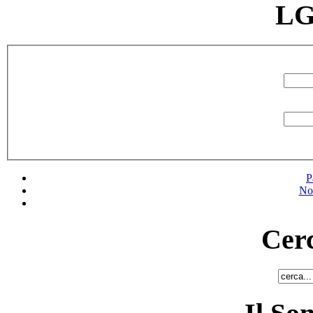
LG
P
No
Cerc