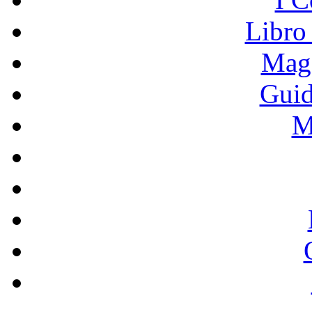
Libro
Mage
Guid
M