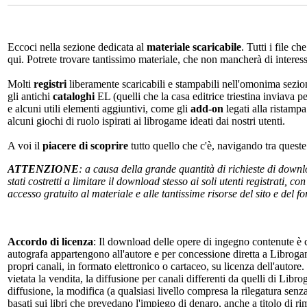
Eccoci nella sezione dedicata al
materiale scaricabile
. Tutti i file c
qui. Potrete trovare tantissimo materiale, che non mancherà di interes
Molti
registri
liberamente scaricabili e stampabili nell'omonima sezio
gli antichi
cataloghi
EL (quelli che la casa editrice triestina inviava p
e alcuni utili elementi aggiuntivi, come gli
add-on
legati alla ristampa
alcuni giochi di ruolo ispirati ai librogame ideati dai nostri utenti.
A voi il
piacere di scoprire
tutto quello che c'è, navigando tra quest
ATTENZIONE
: a causa della grande quantità di richieste di down
stati costretti a limitare il download stesso ai soli utenti registrati, 
accesso gratuito al materiale e alle tantissime risorse del sito e del 
Accordo di licenza
: Il download delle opere di ingegno contenute è c
autografa appartengono all'autore e per concessione diretta a Librogam
propri canali, in formato elettronico o cartaceo, su licenza dell'autor
vietata la vendita, la diffusione per canali differenti da quelli di Li
diffusione, la modifica (a qualsiasi livello compresa la rilegatura senz
basati sui libri che prevedano l'impiego di denaro, anche a titolo di r