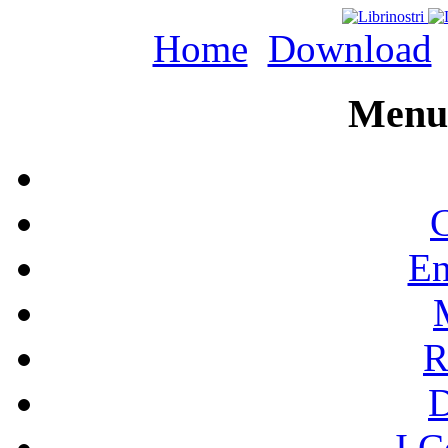
Home
Download
Menu 
C
En
R
I C