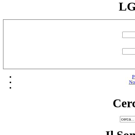
LG
P
No
Cerc