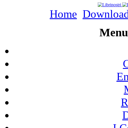
Home
Downloa
Menu 
C
En
R
I C