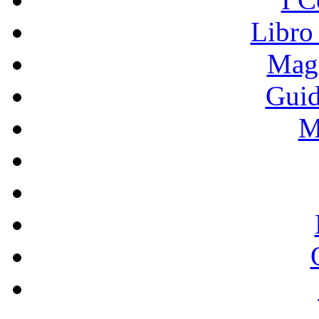
Libro
Mage
Guid
M