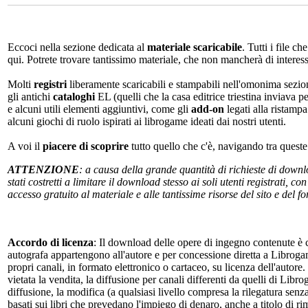
Eccoci nella sezione dedicata al
materiale scaricabile
. Tutti i file c
qui. Potrete trovare tantissimo materiale, che non mancherà di interes
Molti
registri
liberamente scaricabili e stampabili nell'omonima sezio
gli antichi
cataloghi
EL (quelli che la casa editrice triestina inviava p
e alcuni utili elementi aggiuntivi, come gli
add-on
legati alla ristampa
alcuni giochi di ruolo ispirati ai librogame ideati dai nostri utenti.
A voi il
piacere di scoprire
tutto quello che c'è, navigando tra quest
ATTENZIONE
: a causa della grande quantità di richieste di down
stati costretti a limitare il download stesso ai soli utenti registrati, 
accesso gratuito al materiale e alle tantissime risorse del sito e del 
Accordo di licenza
: Il download delle opere di ingegno contenute è c
autografa appartengono all'autore e per concessione diretta a Librogam
propri canali, in formato elettronico o cartaceo, su licenza dell'autor
vietata la vendita, la diffusione per canali differenti da quelli di Li
diffusione, la modifica (a qualsiasi livello compresa la rilegatura senz
basati sui libri che prevedano l'impiego di denaro, anche a titolo di r