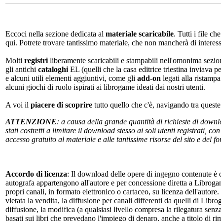
Eccoci nella sezione dedicata al
materiale scaricabile
. Tutti i file c
qui. Potrete trovare tantissimo materiale, che non mancherà di interes
Molti
registri
liberamente scaricabili e stampabili nell'omonima sezio
gli antichi
cataloghi
EL (quelli che la casa editrice triestina inviava p
e alcuni utili elementi aggiuntivi, come gli
add-on
legati alla ristampa
alcuni giochi di ruolo ispirati ai librogame ideati dai nostri utenti.
A voi il
piacere di scoprire
tutto quello che c'è, navigando tra quest
ATTENZIONE
: a causa della grande quantità di richieste di down
stati costretti a limitare il download stesso ai soli utenti registrati, 
accesso gratuito al materiale e alle tantissime risorse del sito e del 
Accordo di licenza
: Il download delle opere di ingegno contenute è c
autografa appartengono all'autore e per concessione diretta a Librogam
propri canali, in formato elettronico o cartaceo, su licenza dell'autor
vietata la vendita, la diffusione per canali differenti da quelli di Li
diffusione, la modifica (a qualsiasi livello compresa la rilegatura senz
basati sui libri che prevedano l'impiego di denaro, anche a titolo di r