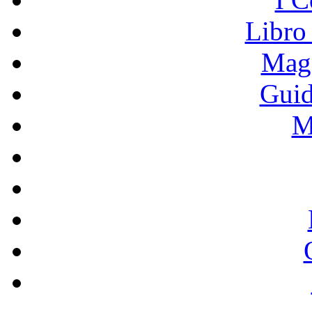
Libro
Mage
Guid
M