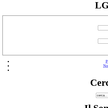
LG
P
No
Cerc