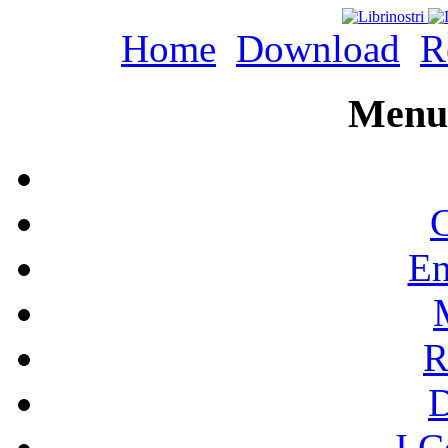
Home
Download
R
Menu 
C
En
R
I C