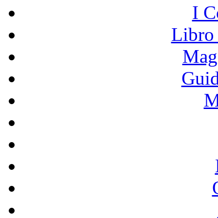
I C
Libro
Mage
Guid
M