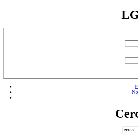
LG
P
No
Cerc