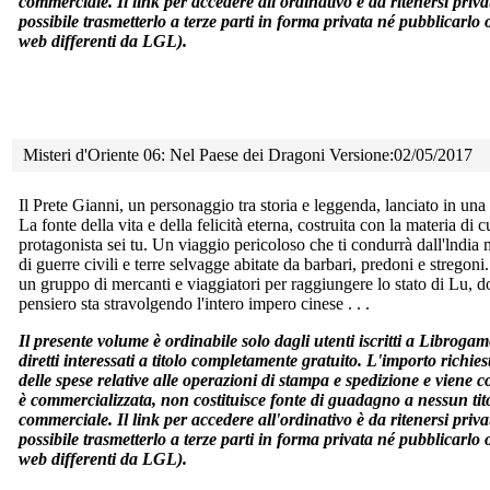
commerciale. Il link per accedere all'ordinativo è da ritenersi priva
possibile trasmetterlo a terze parti in forma privata né pubblicarlo 
web differenti da LGL).
Misteri d'Oriente 06: Nel Paese dei Dragoni Versione:02/05/2017
Il Prete Gianni, un personaggio tra storia e leggenda, lanciato in
una f
La fonte della vita e della felicità eterna, costruita con la materia di cu
protagonista sei tu. Un viaggio pericoloso che ti condurrà dall'lndia m
di guerre civili e terre selvagge abitate da barbari, predoni e stregon
un gruppo di mercanti e viaggiatori per raggiungere lo stato di Lu, 
pensiero sta stravolgendo l'intero impero cinese . . .
Il presente volume è ordinabile solo dagli utenti iscritti a Librogam
diretti interessati a titolo completamente gratuito. L'importo richi
delle spese relative alle operazioni di stampa e spedizione e viene 
è commercializzata, non costituisce fonte di guadagno a nessun ti
commerciale. Il link per accedere all'ordinativo è da ritenersi priva
possibile trasmetterlo a terze parti in forma privata né pubblicarlo 
web differenti da LGL).