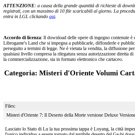
ATTENZIONE
: a causa della grande quantità di richieste di downlo
registrati, con un massimo di 10 file scaricabili al giorno. La procedur
entra in LGL clickando
qui
.
Accordo di licenza
: Il download delle opere di ingegno contenute è c
Librogame's Land che si impegna a pubblicarle, diffonderle e pubblicizz
perseguito a termini di legge. Ne è vietata la vendita, la diffusione pe
qualsiasi livello compresa la rilegatura senza autorizzazione diretta di
la commercializzazione, sia in formato elettronico che cartaceo.
Categoria: Misteri d'Oriente Volumi Cart
Files:
Misteri d'Oriente 7: Il Deserto della Morte versione Deluxe Versio
Lasciato lo Stato di Lu la tua prossima tappa è Loyang, la città
imper
l'unico individuo a essere tornato dal terribile deserto del Ge-bi dove