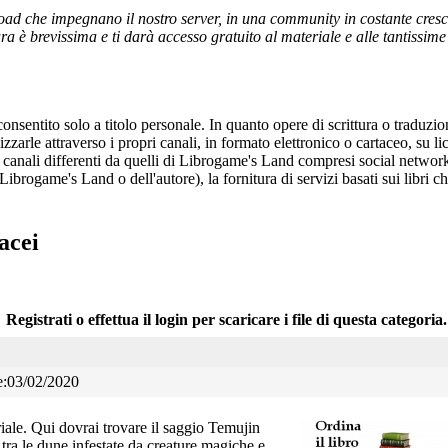
ad che impegnano il nostro server, in una community in costante crescita,
a è brevissima e ti darà accesso gratuito al materiale e alle tantissime r
onsentito solo a titolo personale. In quanto opere di scrittura o traduzi
arle attraverso i propri canali, in formato elettronico o cartaceo, su li
r canali differenti da quelli di Librogame's Land compresi social network
 Librogame's Land o dell'autore), la fornitura di servizi basati sui libri
acei
Registrati o effettua il login per scaricare i file di questa categoria.
ne:03/02/2020
iale. Qui dovrai trovare il saggio Temujin
 tra le dune infestate da creature magiche e