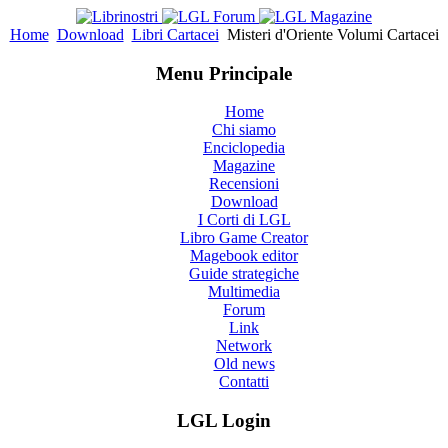
Home
Download
Libri Cartacei
Misteri d'Oriente Volumi Cartacei
Menu Principale
Home
Chi siamo
Enciclopedia
Magazine
Recensioni
Download
I Corti di LGL
Libro Game Creator
Magebook editor
Guide strategiche
Multimedia
Forum
Link
Network
Old news
Contatti
LGL Login