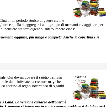
..
Cina in un periodo storico di guerre civili e
gliore è quella di aggregarsi a un gruppo di mercanti e viaggiatori per
i pensiero sta stravolgendo l'intero impero cinese . . .
d elementi aggiunti, più lunga e completa. Anche la copertina e le
iale. Qui dovrai trovare il saggio Temujin
 tra le dune infestate da creature magiche e
ico accesso al regno sotterraneo di Agarthi.
me's Land. La versione cartacea dell'opera è
uito. L'importo richiesto per la copia cartacea suddetta è da intendersi