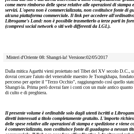
come mero rimborso delle spese relative alle operazioni di stampa e
servizi. L'opera non è commercializzata, non costituisce fonte di 
alcuna piattaforma commerciale. Il link per accedere all'ordinativo è 
Librogame's Land: non è possibile trasmetterlo a terze parti in for
(compresi social network o siti web differenti da LGL).
Misteri d'Oriente 08: Shangri-la! Versione:02/05/2017
Dalla mitica Agarthi vieni proiettato nel Tibet del XV secolo D.C.,
u
dovrai cercare l'aiuto del venerabile maestro Je Tsongkhapa, fondato
percorso per aprire il "Terzo Occhio", raggiungendo così quello stato
Shangri-la. Prima però dovrai fare i conti con un male antico quanto
di culto e di preghiera.
Il presente volume è ordinabile solo dagli utenti iscritti a Librogam
diretti interessati a titolo completamente gratuito. L'importo richi
delle spese relative alle operazioni di stampa e spedizione e viene 
è commercializzata, non costituisce fonte di guadagno a nessun ti