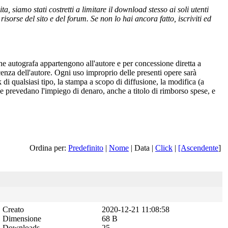
 siamo stati costretti a limitare il download stesso ai soli utenti
isorse del sito e del forum. Se non lo hai ancora fatto, iscriviti ed
one autografa appartengono all'autore e per concessione diretta a
cenza dell'autore. Ogni uso improprio delle presenti opere sarà
 di qualsiasi tipo, la stampa a scopo di diffusione, la modifica (a
 che prevedano l'impiego di denaro, anche a titolo di rimborso spese, e
Ordina per:
Predefinito
|
Nome
| Data |
Click
|
[Ascendente
]
Creato
2020-12-21 11:08:58
Dimensione
68 B
Downloads
25