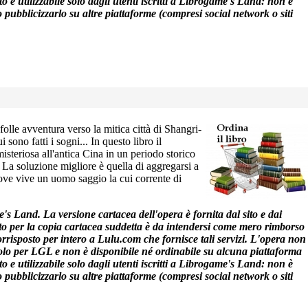
to e utilizzabile solo dagli utenti iscritti a Librogame's Land: non è
o pubblicizzarlo su altre piattaforme (compresi social network o siti
olle avventura verso la mitica città di Shangri-
i sono fatti i sogni... In questo libro il
isteriosa all'antica Cina in un periodo storico
i. La soluzione migliore è quella di aggregarsi a
dove vive un uomo saggio la cui corrente di
e's Land. La versione cartacea dell'opera è fornita dal sito e dai
esto per la copia cartacea suddetta è da intendersi come mero rimborso
corrisposto per intero a Lulu.com che fornisce tali servizi. L'opera non
tolo per LGL e non è disponibile né ordinabile su alcuna piattaforma
to e utilizzabile solo dagli utenti iscritti a Librogame's Land: non è
o pubblicizzarlo su altre piattaforme (compresi social network o siti