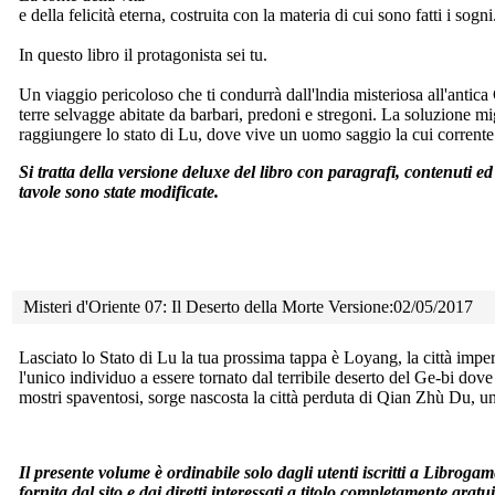
e della felicità eterna, costruita con la materia di cui sono fatti i sogni.
In questo libro il protagonista sei tu.
Un viaggio pericoloso che ti condurrà dall'lndia misteriosa all'antica 
terre selvagge abitate da barbari, predoni e stregoni. La soluzione mi
raggiungere lo stato di Lu, dove vive un uomo saggio la cui corrente d
Si tratta della versione deluxe del libro con paragrafi, contenuti e
tavole sono state modificate.
Misteri d'Oriente 07: Il Deserto della Morte Versione:02/05/2017
Lasciato lo Stato di Lu la tua prossima tappa è Loyang, la città
imper
l'unico individuo a essere tornato dal terribile deserto del Ge-bi dove
mostri spaventosi, sorge nascosta la città perduta di Qian Zhù Du, un
Il presente volume è ordinabile solo dagli utenti iscritti a Libroga
fornita dal sito e dai diretti interessati a titolo completamente grat