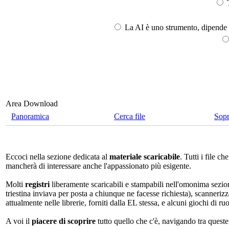
T
La AI è uno strumento, dipende l
Area Download
Panoramica
Cerca file
Sop
Eccoci nella sezione dedicata al
materiale scaricabile
. Tutti i file 
mancherà di interessare anche l'appassionato più esigente.
Molti
registri
liberamente scaricabili e stampabili nell'omonima sezio
triestina inviava per posta a chiunque ne facesse richiesta), scannerizz
attualmente nelle librerie, forniti dalla EL stessa, e alcuni giochi di ruo
A voi il
piacere di scoprire
tutto quello che c'è, navigando tra quest