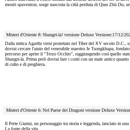
mostri spaventosi, sorge nascosta la città perduta di Qian Zhù Du, un
Misteri d'Oriente 8: Shangri-la! versione Deluxe Versione:17/12/20
Dalla mitica Agarthi vieni proiettato nel Tibet del XV secolo
D.C., u
dovrai cercare l'aiuto del venerabile maestro Je Tsongkhapa, fondato
percorso per aprire il "Terzo Occhio", raggiungendo così quello stato
Shangri-la. Prima però dovrai fare i conti con un male antico quanto
di culto e di preghiera.
Misteri d'Oriente 6: Nel Paese dei Dragoni versione Deluxe Versio
Il Prete Gianni, un personaggio tra storia e leggenda, lanciato
in una 
La fonte della vita