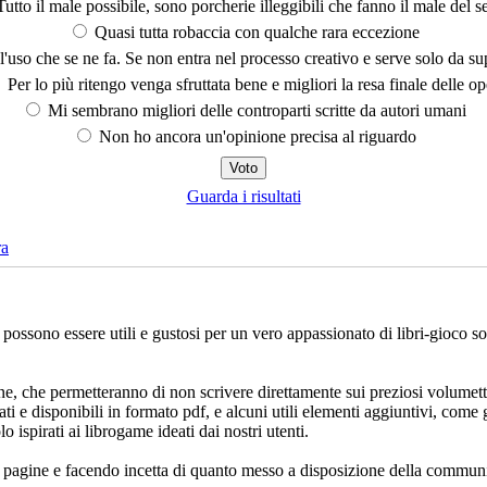
utto il male possibile, sono porcherie illeggibili che fanno il male del se
Quasi tutta robaccia con qualche rara eccezione
'uso che se ne fa. Se non entra nel processo creativo e serve solo da s
Per lo più ritengo venga sfruttata bene e migliori la resa finale delle op
Mi sembrano migliori delle controparti scritte da autori umani
Non ho ancora un'opinione precisa al riguardo
Guarda i risultati
ra
che possono essere utili e gustosi per un vero appassionato di libri-gioco 
ne, che permetteranno di non scrivere direttamente sui preziosi volumett
ati e disponibili in formato pdf, e alcuni utili elementi aggiuntivi, come 
lo ispirati ai librogame ideati dai nostri utenti.
e pagine e facendo incetta di quanto messo a disposizione della communi