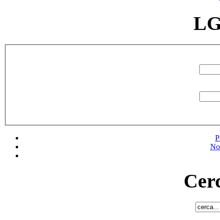
LG
P
No
Cerc