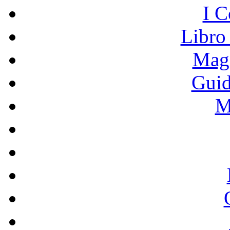
I C
Libro
Mage
Guid
M