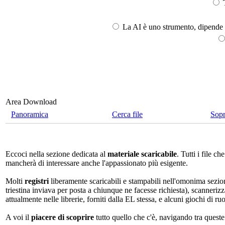
T
La AI è uno strumento, dipende l
Area Download
Panoramica
Cerca file
Sop
Eccoci nella sezione dedicata al
materiale scaricabile
. Tutti i file 
mancherà di interessare anche l'appassionato più esigente.
Molti
registri
liberamente scaricabili e stampabili nell'omonima sezio
triestina inviava per posta a chiunque ne facesse richiesta), scannerizz
attualmente nelle librerie, forniti dalla EL stessa, e alcuni giochi di ruo
A voi il
piacere di scoprire
tutto quello che c'è, navigando tra quest