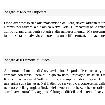
Sagard 3: Ricerca Disperata
Dopo aver messo fine alla maledizione dell'Idra, dovrai affrontare
un
Cremisi per salvare la tua amica Ketza Kota. Ti imbatterai nelle spir
contro sciami di serpenti volanti e altri numerosi nemici. Ma riuscirai
tutti, il Sultano malvagio che governa una città permeata di magia ne
Sagard 4: Il Demone di Fuoco
Addentrati nel mondo di Greyhawk, aiuta Sagard a diventare un
gue
combatti con terribili nemici! In questo libro il protagonista sei tu. 
Kota ed aver ucciso il Sultano Jazeer, suo rapitore, devi fuggire daI
una taglia sulla tua testa. Nel frattempo sei venuto a conoscenza del
nel cuore della giungla a Sud, e delle enormi ricchezze che custodisc
sete di avventura? Il viaggio sarà lungo e difficile e due temibili avve