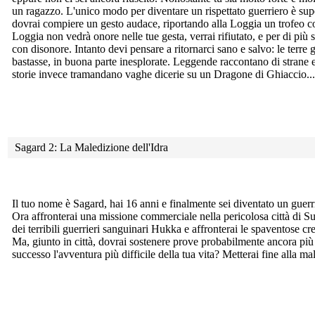
un ragazzo. L'unico modo per diventare un rispettato guerriero è sup
dovrai compiere un gesto audace, riportando alla Loggia un trofeo co
Loggia non vedrà onore nelle tue gesta, verrai rifiutato, e per di più s
con disonore. Intanto devi pensare a ritornarci sano e salvo: le terre
bastasse, in buona parte inesplorate. Leggende raccontano di strane e p
storie invece tramandano vaghe dicerie su un Dragone di Ghiaccio...
Sagard 2: La Maledizione dell'Idra
Il tuo nome è Sagard, hai 16 anni e finalmente sei diventato un
guerr
Ora affronterai una missione commerciale nella pericolosa città di Sut
dei terribili guerrieri sanguinari Hukka e affronterai le spaventose c
Ma, giunto in città, dovrai sostenere prove probabilmente ancora più 
successo l'avventura più difficile della tua vita? Metterai fine alla ma