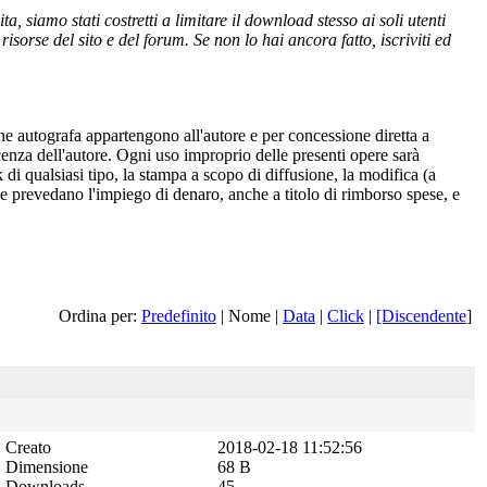
 siamo stati costretti a limitare il download stesso ai soli utenti
isorse del sito e del forum. Se non lo hai ancora fatto, iscriviti ed
one autografa appartengono all'autore e per concessione diretta a
cenza dell'autore. Ogni uso improprio delle presenti opere sarà
 di qualsiasi tipo, la stampa a scopo di diffusione, la modifica (a
 che prevedano l'impiego di denaro, anche a titolo di rimborso spese, e
Ordina per:
Predefinito
| Nome |
Data
|
Click
|
[Discendente
]
Creato
2018-02-18 11:52:56
Dimensione
68 B
Downloads
45