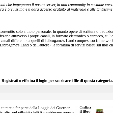
ad che impegnano il nostro server, in una community in costante crescita,
a è brevissima e ti darà accesso gratuito al materiale e alle tantissime r
onsentito solo a titolo personale. In quanto opere di scrittura o traduzi
arle attraverso i propri canali, in formato elettronico o cartaceo, su li
r canali differenti da quelli di Librogame's Land compresi social network
 Librogame's Land o dell'autore), la fornitura di servizi basati sui libri
Registrati o effettua il login per scaricare i file di questa categoria.
 entrare a far parte della Loggia dei Guerrieri,
o alto, nel villaggio tutti ti considerano appena