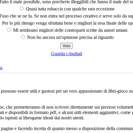
utto il male possibile, sono porcherie illeggibili che fanno il male del se
Quasi tutta robaccia con qualche rara eccezione
'uso che se ne fa. Se non entra nel processo creativo e serve solo da s
Per lo più ritengo venga sfruttata bene e migliori la resa finale delle op
Mi sembrano migliori delle controparti scritte da autori umani
Non ho ancora un'opinione precisa al riguardo
Guarda i risultati
ra
che possono essere utili e gustosi per un vero appassionato di libri-gioco 
ne, che permetteranno di non scrivere direttamente sui preziosi volumett
ati e disponibili in formato pdf, e alcuni utili elementi aggiuntivi, come 
lo ispirati ai librogame ideati dai nostri utenti.
e pagine e facendo incetta di quanto messo a disposizione della communi