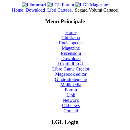
Home
Download
Libri Cartacei
Sagard Volumi Cartacei
Menu Principale
Home
Chi siamo
Enciclopedia
Magazine
Recensioni
Download
I Corti di LGL
Libro Game Creator
Magebook editor
Guide strategiche
Multimedia
Forum
Link
Network
Old news
Contatti
LGL Login