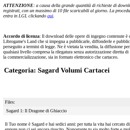
ATTENZIONE
: a causa della grande quantità di richieste di downlo
registrati, con un massimo di 10 file scaricabili al giorno. La procedur
entra in LGL clickando
qui
.
Accordo di licenza
: Il download delle opere di ingegno contenute è c
Librogame's Land che si impegna a pubblicarle, diffonderle e pubblicizz
perseguito a termini di legge. Ne è vietata la vendita, la diffusione pe
qualsiasi livello compresa la rilegatura senza autorizzazione diretta di
la commercializzazione, sia in formato elettronico che cartaceo.
Categoria: Sagard Volumi Cartacei
Files:
Sagard 1: Il Dragone di Ghiaccio
Il Tuo nome è Sagard e hai sedici anni: per tutta la vita hai
cercato di
eppure non ci sei ancora riuscito. Nonostante tu sia molto forte e molt