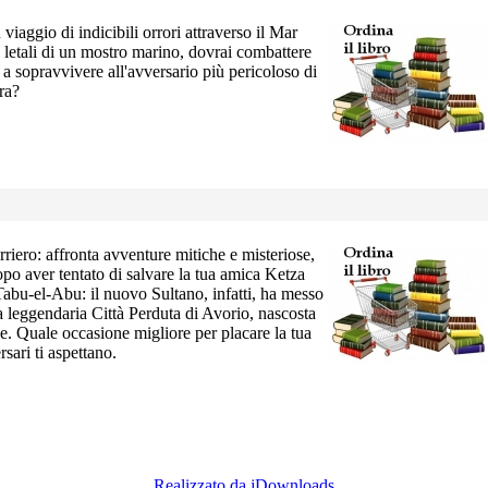
 viaggio di indicibili orrori attraverso il Mar
e letali di un mostro marino, dovrai combattere
 a sopravvivere all'avversario più pericoloso di
ra?
rriero: affronta avventure mitiche e misteriose,
Dopo aver tentato di salvare la tua amica Ketza
 Tabu-el-Abu: il nuovo Sultano, infatti, ha messo
la leggendaria Città Perduta di Avorio, nascosta
e. Quale occasione migliore per placare la tua
rsari ti aspettano.
Realizzato da jDownloads