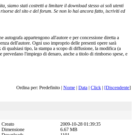
 siamo stati costretti a limitare il download stesso ai soli utenti
isorse del sito e del forum. Se non lo hai ancora fatto, iscriviti ed
one autografa appartengono all'autore e per concessione diretta a
cenza dell'autore. Ogni uso improprio delle presenti opere sarà
 di qualsiasi tipo, la stampa a scopo di diffusione, la modifica (a
 che prevedano l'impiego di denaro, anche a titolo di rimborso spese, e
Ordina per: Predefinito |
Nome
|
Data
|
Click
|
[Discendente
]
Creato
2009-10-28 01:39:35
Dimensione
6.67 MB
Downloads
1101