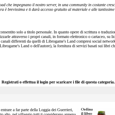
ad che impegnano il nostro server, in una community in costante crescita,
a è brevissima e ti darà accesso gratuito al materiale e alle tantissime r
onsentito solo a titolo personale. In quanto opere di scrittura o traduzi
arle attraverso i propri canali, in formato elettronico o cartaceo, su li
r canali differenti da quelli di Librogame's Land compresi social network
 Librogame's Land o dell'autore), la fornitura di servizi basati sui libri
Registrati o effettua il login per scaricare i file di questa categoria.
 entrare a far parte della Loggia dei Guerrieri,
o alto, nel villaggio tutti ti considerano appena