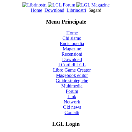
Home
Download
Librinostri
Sagard
Menu Principale
Home
Chi siamo
Enciclopedia
Magazine
Recensioni
Download
I Corti di LGL
Libro Game Creator
Magebook editor
Guide strategiche
Multimedia
Forum
Link
Network
Old news
Contatti
LGL Login