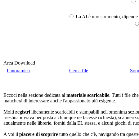
T
La AI è uno strumento, dipende l
Area Download
Panoramica
Cerca file
Sop
Eccoci nella sezione dedicata al
materiale scaricabile
. Tutti i file 
mancherà di interessare anche l'appassionato più esigente.
Molti
registri
liberamente scaricabili e stampabili nell'omonima sezio
triestina inviava per posta a chiunque ne facesse richiesta), scannerizz
attualmente nelle librerie, forniti dalla EL stessa, e alcuni giochi di ruo
A voi il
piacere di scoprire
tutto quello che c'è, navigando tra quest