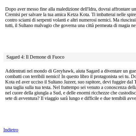
Dopo aver messo fine alla maledizione dell'Idra, dovrai affrontare
un
Cremisi per salvare la tua amica Ketza Kota. Ti imbatterai nelle spir
contro sciami di serpenti volanti e altri numerosi nemici. Ma riuscirai
tutti, il Sultano malvagio che governa una città permeata di magia ne
Sagard 4: Il Demone di Fuoco
Addentrati nel mondo di Greyhawk, aiuta Sagard a diventare un
gue
combatti con terribili nemici! In questo libro il protagonista sei tu. 
Kota ed aver ucciso il Sultano Jazeer, suo rapitore, devi fuggire daI
una taglia sulla tua testa. Nel frattempo sei venuto a conoscenza del
nel cuore della giungla a Sud, e delle enormi ricchezze che custodisc
sete di avventura? Il viaggio sarà lungo e difficile e due temibili avve
Indietro