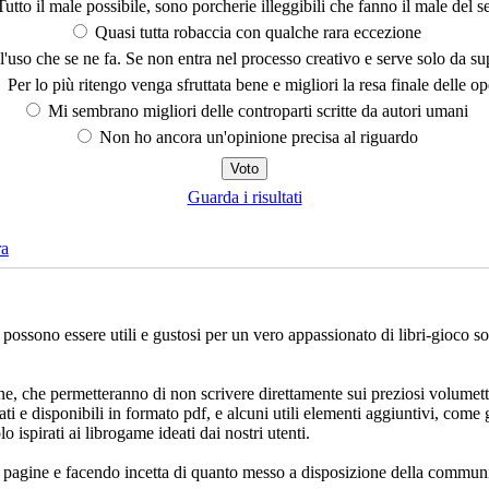
utto il male possibile, sono porcherie illeggibili che fanno il male del se
Quasi tutta robaccia con qualche rara eccezione
'uso che se ne fa. Se non entra nel processo creativo e serve solo da s
Per lo più ritengo venga sfruttata bene e migliori la resa finale delle op
Mi sembrano migliori delle controparti scritte da autori umani
Non ho ancora un'opinione precisa al riguardo
Guarda i risultati
ra
che possono essere utili e gustosi per un vero appassionato di libri-gioco 
ne, che permetteranno di non scrivere direttamente sui preziosi volumett
ati e disponibili in formato pdf, e alcuni utili elementi aggiuntivi, come 
lo ispirati ai librogame ideati dai nostri utenti.
e pagine e facendo incetta di quanto messo a disposizione della communi