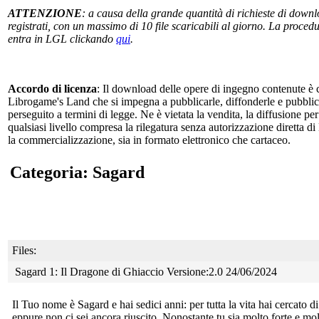
ATTENZIONE
: a causa della grande quantità di richieste di downlo
registrati, con un massimo di 10 file scaricabili al giorno. La procedur
entra in LGL clickando
qui
.
Accordo di licenza
: Il download delle opere di ingegno contenute è c
Librogame's Land che si impegna a pubblicarle, diffonderle e pubblicizz
perseguito a termini di legge. Ne è vietata la vendita, la diffusione pe
qualsiasi livello compresa la rilegatura senza autorizzazione diretta di
la commercializzazione, sia in formato elettronico che cartaceo.
Categoria: Sagard
Files:
Sagard 1: Il Dragone di Ghiaccio Versione:2.0 24/06/2024
Il Tuo nome è Sagard e hai sedici anni: per tutta la vita hai
cercato di
eppure non ci sei ancora riuscito. Nonostante tu sia molto forte e molt