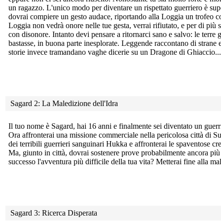
un ragazzo. L'unico modo per diventare un rispettato guerriero è sup
dovrai compiere un gesto audace, riportando alla Loggia un trofeo co
Loggia non vedrà onore nelle tue gesta, verrai rifiutato, e per di più s
con disonore. Intanto devi pensare a ritornarci sano e salvo: le terre
bastasse, in buona parte inesplorate. Leggende raccontano di strane e p
storie invece tramandano vaghe dicerie su un Dragone di Ghiaccio...
Sagard 2: La Maledizione dell'Idra
Il tuo nome è Sagard, hai 16 anni e finalmente sei diventato un
guerr
Ora affronterai una missione commerciale nella pericolosa città di Sut
dei terribili guerrieri sanguinari Hukka e affronterai le spaventose c
Ma, giunto in città, dovrai sostenere prove probabilmente ancora più 
successo l'avventura più difficile della tua vita? Metterai fine alla ma
Sagard 3: Ricerca Disperata