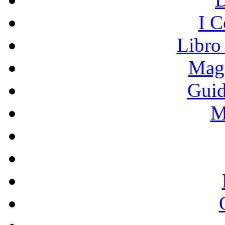
I C
Libro
Mage
Guid
M