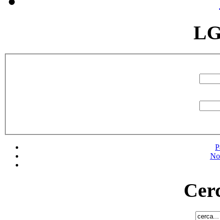
LG
P
No
Cerc