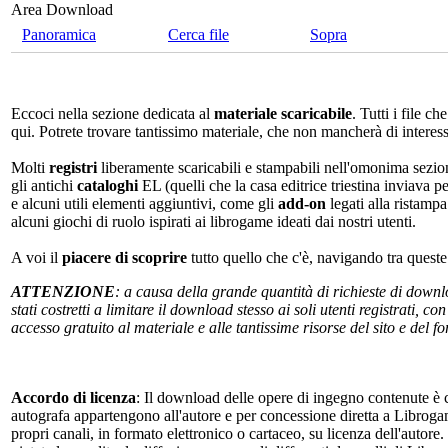
Area Download
Panoramica
Cerca file
Sopra
Eccoci nella sezione dedicata al
materiale scaricabile
. Tutti i file c
qui. Potrete trovare tantissimo materiale, che non mancherà di interes
Molti
registri
liberamente scaricabili e stampabili nell'omonima sezio
gli antichi
cataloghi
EL (quelli che la casa editrice triestina inviava p
e alcuni utili elementi aggiuntivi, come gli
add-on
legati alla ristampa
alcuni giochi di ruolo ispirati ai librogame ideati dai nostri utenti.
A voi il
piacere di scoprire
tutto quello che c'è, navigando tra quest
ATTENZIONE
: a causa della grande quantità di richieste di down
stati costretti a limitare il download stesso ai soli utenti registrati, 
accesso gratuito al materiale e alle tantissime risorse del sito e del 
Accordo di licenza
: Il download delle opere di ingegno contenute è c
autografa appartengono all'autore e per concessione diretta a Librogam
propri canali, in formato elettronico o cartaceo, su licenza dell'autor