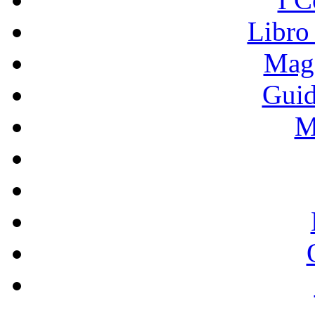
Libro
Mage
Guid
M