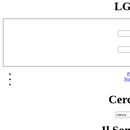
LG
P
No
Cerc