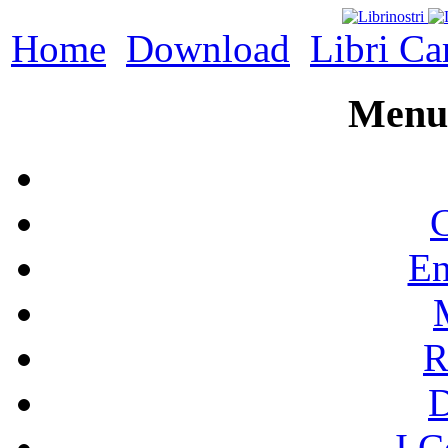
Home
Download
Libri Ca
Menu 
C
En
R
I C