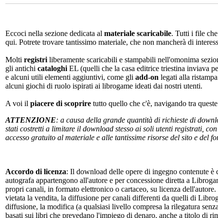
Eccoci nella sezione dedicata al
materiale scaricabile
. Tutti i file c
qui. Potrete trovare tantissimo materiale, che non mancherà di interes
Molti
registri
liberamente scaricabili e stampabili nell'omonima sezio
gli antichi
cataloghi
EL (quelli che la casa editrice triestina inviava p
e alcuni utili elementi aggiuntivi, come gli
add-on
legati alla ristampa
alcuni giochi di ruolo ispirati ai librogame ideati dai nostri utenti.
A voi il
piacere di scoprire
tutto quello che c'è, navigando tra quest
ATTENZIONE
: a causa della grande quantità di richieste di down
stati costretti a limitare il download stesso ai soli utenti registrati, 
accesso gratuito al materiale e alle tantissime risorse del sito e del 
Accordo di licenza
: Il download delle opere di ingegno contenute è c
autografa appartengono all'autore e per concessione diretta a Librogam
propri canali, in formato elettronico o cartaceo, su licenza dell'autor
vietata la vendita, la diffusione per canali differenti da quelli di Li
diffusione, la modifica (a qualsiasi livello compresa la rilegatura senz
basati sui libri che prevedano l'impiego di denaro, anche a titolo di r