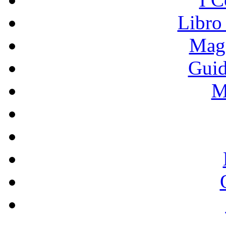
Libro
Mage
Guid
M