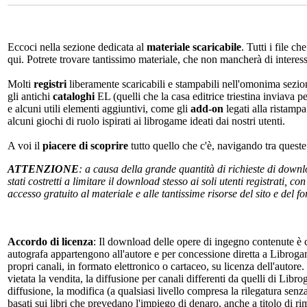
Eccoci nella sezione dedicata al
materiale scaricabile
. Tutti i file c
qui. Potrete trovare tantissimo materiale, che non mancherà di interes
Molti
registri
liberamente scaricabili e stampabili nell'omonima sezio
gli antichi
cataloghi
EL (quelli che la casa editrice triestina inviava p
e alcuni utili elementi aggiuntivi, come gli
add-on
legati alla ristampa
alcuni giochi di ruolo ispirati ai librogame ideati dai nostri utenti.
A voi il
piacere di scoprire
tutto quello che c'è, navigando tra quest
ATTENZIONE
: a causa della grande quantità di richieste di down
stati costretti a limitare il download stesso ai soli utenti registrati, 
accesso gratuito al materiale e alle tantissime risorse del sito e del 
Accordo di licenza
: Il download delle opere di ingegno contenute è c
autografa appartengono all'autore e per concessione diretta a Librogam
propri canali, in formato elettronico o cartaceo, su licenza dell'autor
vietata la vendita, la diffusione per canali differenti da quelli di Li
diffusione, la modifica (a qualsiasi livello compresa la rilegatura senz
basati sui libri che prevedano l'impiego di denaro, anche a titolo di r