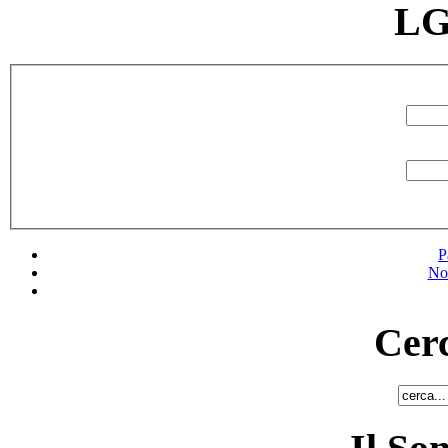
LG
P
No
Cerc