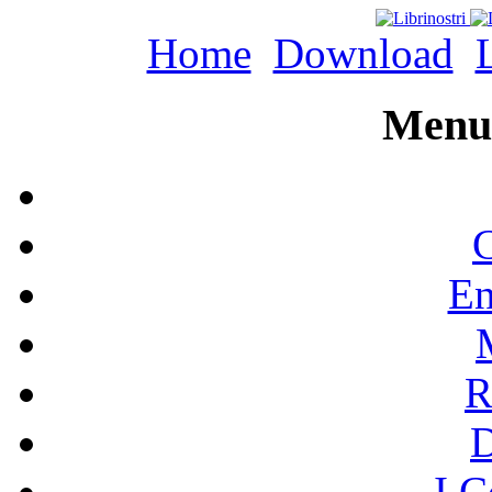
Home
Download
L
Menu 
C
En
R
I C