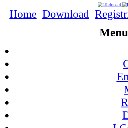
Home
Download
Registr
Menu 
C
En
R
I C