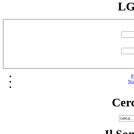
LG
P
No
Cerc