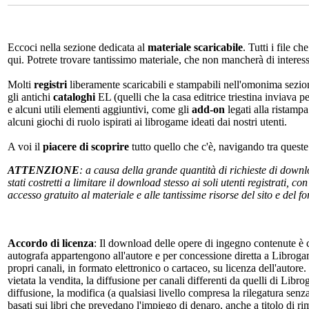
Eccoci nella sezione dedicata al
materiale scaricabile
. Tutti i file c
qui. Potrete trovare tantissimo materiale, che non mancherà di interes
Molti
registri
liberamente scaricabili e stampabili nell'omonima sezio
gli antichi
cataloghi
EL (quelli che la casa editrice triestina inviava p
e alcuni utili elementi aggiuntivi, come gli
add-on
legati alla ristampa
alcuni giochi di ruolo ispirati ai librogame ideati dai nostri utenti.
A voi il
piacere di scoprire
tutto quello che c'è, navigando tra quest
ATTENZIONE
: a causa della grande quantità di richieste di down
stati costretti a limitare il download stesso ai soli utenti registrati, 
accesso gratuito al materiale e alle tantissime risorse del sito e del 
Accordo di licenza
: Il download delle opere di ingegno contenute è c
autografa appartengono all'autore e per concessione diretta a Librogam
propri canali, in formato elettronico o cartaceo, su licenza dell'autor
vietata la vendita, la diffusione per canali differenti da quelli di Li
diffusione, la modifica (a qualsiasi livello compresa la rilegatura senz
basati sui libri che prevedano l'impiego di denaro, anche a titolo di r