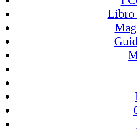
Libro
Mage
Guid
M