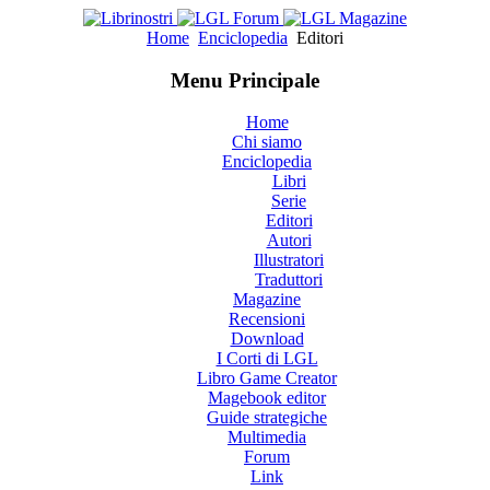
Home
Enciclopedia
Editori
Menu Principale
Home
Chi siamo
Enciclopedia
Libri
Serie
Editori
Autori
Illustratori
Traduttori
Magazine
Recensioni
Download
I Corti di LGL
Libro Game Creator
Magebook editor
Guide strategiche
Multimedia
Forum
Link