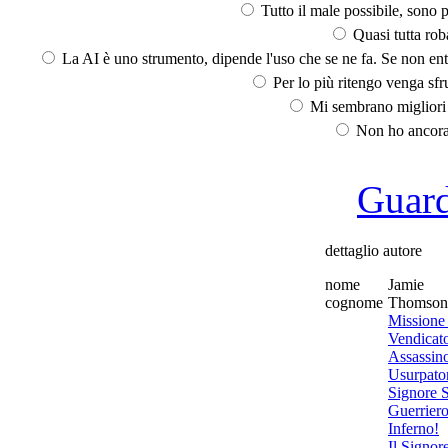
Tutto il male possibile, sono p
Quasi tutta rob
La AI è uno strumento, dipende l'uso che se ne fa. Se non ent
Per lo più ritengo venga sfru
Mi sembrano migliori d
Non ho ancora 
Guarda
dettaglio autore
nome
Jamie
cognome
Thomson
Missione
Vendicato
Assassin
Usurpato
Signore 
Guerriero
Inferno!
Il Signor