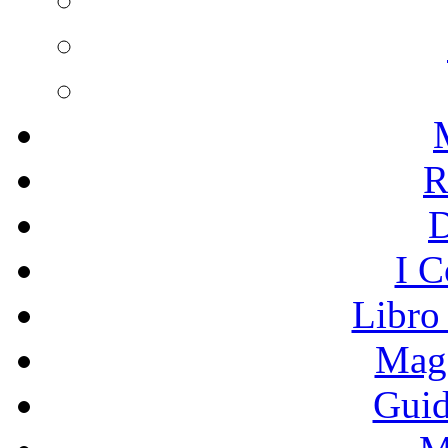
R
I C
Libro
Mage
Guid