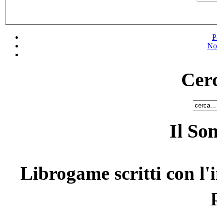
P
No
Cerc
Il So
Librogame scritti con l'i