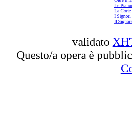
Oltre il 
Le Pianur
La Corte 
I Signori
Il Signor
validato
XH
Questo/a opera è pubblic
C