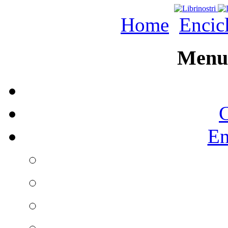
Home
Encic
Menu 
C
En