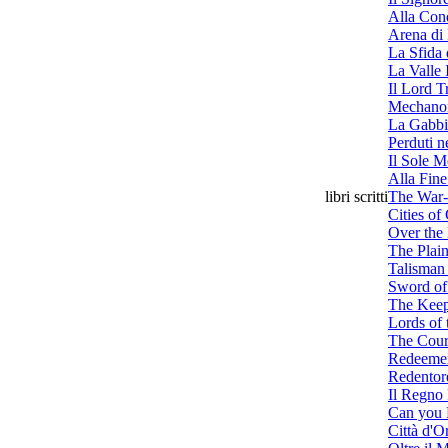
Alla Con
Arena di
La Sfida
La Valle 
Il Lord T
Mechano
La Gabbi
Perduti 
Il Sole M
Alla Fin
libri scritti
The War
Cities of
Over the
The Plai
Talisman
Sword of
The Keep
Lords of 
The Cour
Redeeme
Redentor
Il Regno
Can you 
Città d'O