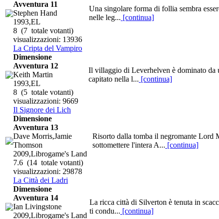
Avventura 11
Una singolare forma di follia sembra essere 
Stephen Hand
nelle leg...
[continua]
1993,EL
8
(7 totale votanti)
visualizzazioni: 13936
La Cripta del Vampiro
Dimensione
Avventura 12
Il villaggio di Leverhelven è dominato da u
Keith Martin
capitato nella l...
[continua]
1993,EL
8
(5 totale votanti)
visualizzazioni: 9669
Il Signore dei Lich
Dimensione
Avventura 13
Dave Morris,Jamie
Risorto dalla tomba il negromante Lord Mor
Thomson
sottomettere l'intera A...
[continua]
2009,Librogame's Land
7.6
(14 totale votanti)
visualizzazioni: 29878
La Città dei Ladri
Dimensione
Avventura 14
La ricca città di Silverton è tenuta in sca
Ian Livingstone
ti condu...
[continua]
2009,Librogame's Land