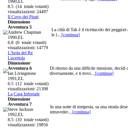
1990,EL
8.5
(14 totale votanti)
visualizzazioni: 24497
Il Covo dei Pirati
Dimensione
Avventura 5
La città di Tak è il ricettacolo dei peggiori
Andrew Chapman
le l...
[continua]
1990,EL
6.8
(6 totale votanti)
visualizzazioni: 14779
L'Isola del Re
Lucertola
Dimensione
Avventura 6
Di ritorno da una difficile missione, decidi
Ian Livingstone
diversamente, e ti trovi...
[continua]
1991,EL
6.5
(12 totale votanti)
visualizzazioni: 21398
La Casa Infernale
Dimensione
Avventura 7
In una notte di tempesta, su una strada deser
Steve Jackson
intraveder...
[continua]
1992,EL
8.5
(10 totale votanti)
visualizzazioni: 19856