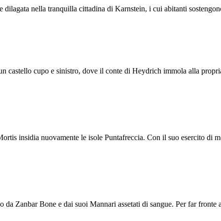
dilagata nella tranquilla cittadina di Karnstein, i cui abitanti sostengon
n castello cupo e sinistro, dove il conte di Heydrich immola alla propria
tis insidia nuovamente le isole Puntafreccia. Con il suo esercito di mort
cco da Zanbar Bone e dai suoi Mannari assetati di sangue. Per far fronte al