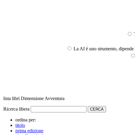
T
La AI è uno strumento, dipende l
lista libri Dimensione Avventura
Ricerca libera
ordina per:
titolo
prima edizione