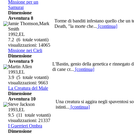
Missione per un
Samurai
Dimensione
Avventura 8
Torme di banditi infestano quello che un t
Jamie Thomson,Mark
Death, "la morte che...
[continua]
Smith
1992,EL
7.2
(6 totale votanti)
visualizzazioni: 14065
Missione nei Cieli
Dimensione
Avventura 9
L'Bastin, genio della genetica e rinnegato d
Martin Allen
di cane cr...
[continua]
1993,EL
3.9
(5 totale votanti)
visualizzazioni: 9663
La Creatura del Male
Dimensione
Avventura 10
Una creatura si aggira negli spaventosi sott
Steve Jackson
istinti...
[continua]
1993,EL
9.5
(11 totale votanti)
visualizzazioni: 21337
I Guerrieri Ombra
Dimensione