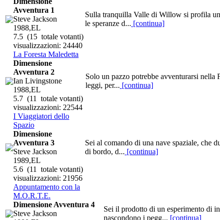
Dimensione
Avventura 1
Sulla tranquilla Valle di Willow si profila 
Steve Jackson
le speranze d...
[continua]
1988,EL
7.5
(15 totale votanti)
visualizzazioni: 24440
La Foresta Maledetta
Dimensione
Avventura 2
Solo un pazzo potrebbe avventurarsi nella Fo
Ian Livingstone
leggi, per...
[continua]
1988,EL
5.7
(11 totale votanti)
visualizzazioni: 22544
I Viaggiatori dello
Spazio
Dimensione
Avventura 3
Sei al comando di una nave spaziale, che dur
Steve Jackson
di bordo, d...
[continua]
1989,EL
5.6
(11 totale votanti)
visualizzazioni: 21956
Appuntamento con la
M.O.R.T.E.
Dimensione Avventura 4
Sei il prodotto di un esperimento di in
Steve Jackson
nascondono i pegg...
[continua]