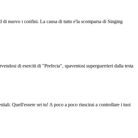
d di nuovo i confini. La causa di tutto e'la scomparsa di Singing
endosi di eserciti di "Prefecta", spaventosi superguerrieri dalla testa
tiali. Quell'essere sei tu! A poco a poco riuscirai a controllare i tuoi