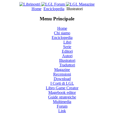
Home
Enciclopedia
Illustratori
Menu Principale
Home
Chi siamo
Enciclopedia
Libri
Serie
Editori
Autori
Illustratori
Traduttori
Magazine
Recensioni
Download
I Corti di LGL
Libro Game Creator
Magebook editor
Guide strategiche
Multimedia
Forum
Link