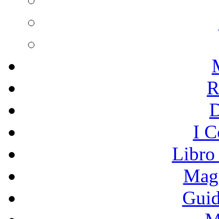
R
I C
Libro
Mage
Guid