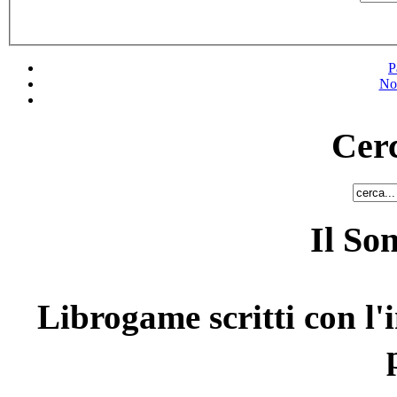
P
No
Cerc
Il So
Librogame scritti con l'i