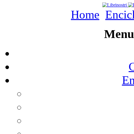
Home
Encic
Menu 
C
En