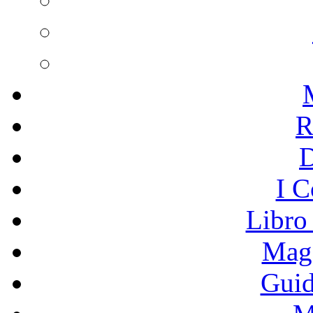
R
I C
Libro
Mage
Guid