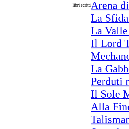
Arena d
libri scritti
La Sfida
La Valle
Il Lord 
Mechan
La Gabbi
Perduti 
Il Sole 
Alla Fin
Talisma