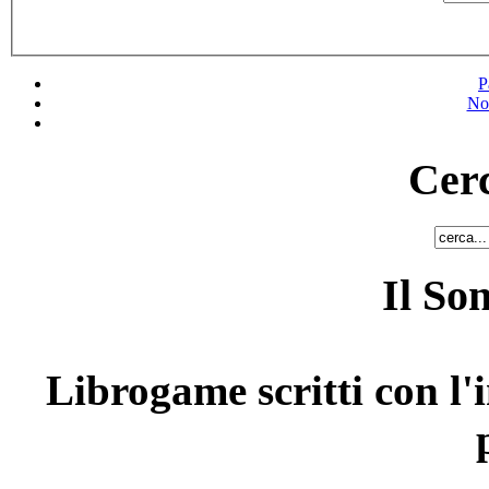
P
No
Cerc
Il So
Librogame scritti con l'i