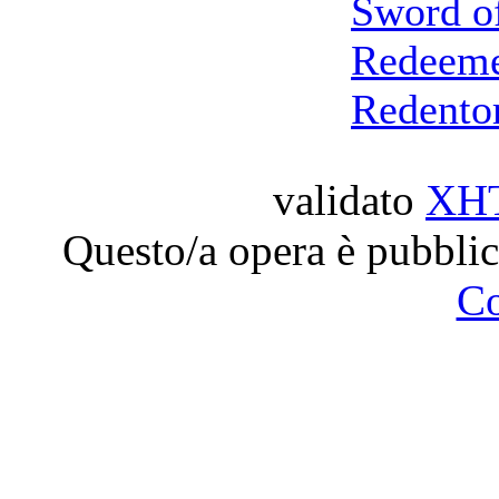
Sword o
Redeeme
Redento
validato
XH
Questo/a opera è pubblic
C