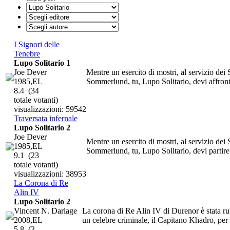
I Signori delle
Tenebre
Lupo Solitario 1
Joe Dever
Mentre un esercito di mostri, al servizio dei 
1985,EL
Sommerlund, tu, Lupo Solitario, devi affronta
8.4
(34
totale votanti)
visualizzazioni: 59542
Traversata infernale
Lupo Solitario 2
Joe Dever
Mentre un esercito di mostri, al servizio dei 
1985,EL
Sommerlund, tu, Lupo Solitario, devi partire 
9.1
(23
totale votanti)
visualizzazioni: 38953
La Corona di Re
Alin IV
Lupo Solitario 2
Vincent N. Darlage
La corona di Re Alin IV di Durenor è stata ru
2008,EL
un celebre criminale, il Capitano Khadro, per 
5.8
(3