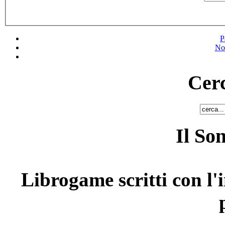
P
No
Cerc
Il So
Librogame scritti con l'i