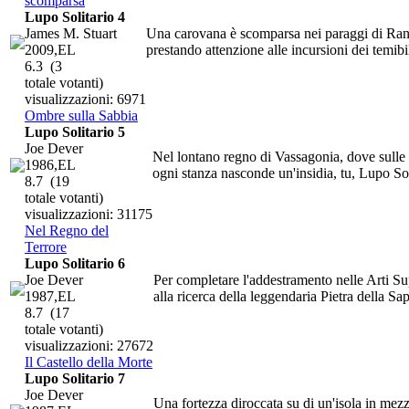
scomparsa
Lupo Solitario 4
James M. Stuart
Una carovana è scomparsa nei paraggi di Rando
2009,EL
prestando attenzione alle incursioni dei temibi
6.3
(3
totale votanti)
visualizzazioni: 6971
Ombre sulla Sabbia
Lupo Solitario 5
Joe Dever
Nel lontano regno di Vassagonia, dove sulle s
1986,EL
ogni stanza nasconde un'insidia, tu, Lupo Sol
8.7
(19
totale votanti)
visualizzazioni: 31175
Nel Regno del
Terrore
Lupo Solitario 6
Joe Dever
Per completare l'addestramento nelle Arti Sup
1987,EL
alla ricerca della leggendaria Pietra della Sa
8.7
(17
totale votanti)
visualizzazioni: 27672
Il Castello della Morte
Lupo Solitario 7
Joe Dever
Una fortezza diroccata su di un'isola in mezz