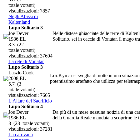
totale votanti)
visualizzazioni: 7857
Negli Abissi di
Kaltenland
Lupo Solitario 3
Joe Dever
Nelle distese ghiacciate delle terre di Kalte
1986,EL
Solitario, sei in caccia di Vonatar, il mago tra
8.3
(22
totale votanti)
visualizzazioni: 37604
La rete di Vonatar
Lupo Solitario 3
Laszlo Cook
Loi-Kymar si sveglia di notte in una situazione
2008,EL
potentissimo artefatto che utilizza per teletrasp
5.7
(3
totale votanti)
visualizzazioni: 7665
L'Altare del Sacrificio
Lupo Solitario 4
Joe Dever
Da più di un mese nessuna notizia di una caro
1986,EL
della Guardia Reale mandata a scoprirne le t
8
(23 totale votanti)
visualizzazioni: 37281
La carovana