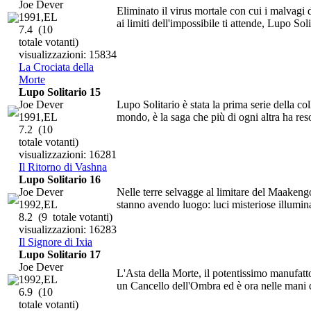
Joe Dever
Eliminato il virus mortale con cui i malvagi
1991,EL
ai limiti dell'impossibile ti attende, Lupo Sol
7.4
(10
totale votanti)
visualizzazioni: 15834
La Crociata della
Morte
Lupo Solitario 15
Joe Dever
Lupo Solitario è stata la prima serie della co
1991,EL
mondo, è la saga che più di ogni altra ha reso 
7.2
(10
totale votanti)
visualizzazioni: 16281
Il Ritorno di Vashna
Lupo Solitario 16
Joe Dever
Nelle terre selvagge al limitare del Maakeng
1992,EL
stanno avendo luogo: luci misteriose illumina
8.2
(9 totale votanti)
visualizzazioni: 16283
Il Signore di Ixia
Lupo Solitario 17
Joe Dever
L'Asta della Morte, il potentissimo manufatt
1992,EL
un Cancello dell'Ombra ed è ora nelle mani d
6.9
(10
totale votanti)