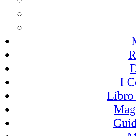
R
I C
Libro
Mage
Guid