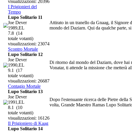
visualizzazioni: 20396
I Prigionieri del
Tempo
Lupo Solitario 11
Joe Dever
Attirato in un tranello da Gnaag, il Signore 
1989,EL
mondo del Daziarn. Qui da qualche parte, si 
7.8
(14
totale votanti)
visualizzazioni: 23074
Scontro Mortale
Lupo Solitario 12
Joe Dever
Di ritorno dal mondo del Daziarn, dove hai r
1990,EL
Vonatar, ti attende la missione che metterà all
9.1
(17
totale votanti)
visualizzazioni: 26687
Contagio Mortale
Lupo Solitario 13
Joe Dever
Dopo l'estenuante ricerca delle Pietre della 
1991,EL
volta, Grande Maestro Ramas Lupo Solitario,
8.1
(10
totale votanti)
visualizzazioni: 16126
Il Prigioniero di Kaag
Lupo Solitario 14