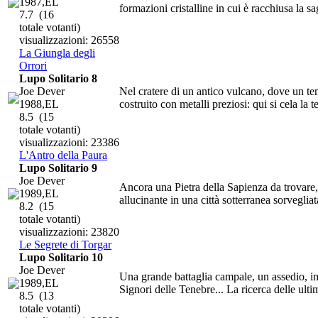
1987,EL
formazioni cristalline in cui è racchiusa la 
7.7
(16
totale votanti)
visualizzazioni: 26558
La Giungla degli
Orrori
Lupo Solitario 8
Joe Dever
Nel cratere di un antico vulcano, dove un temp
1988,EL
costruito con metalli preziosi: qui si cela la te
8.5
(15
totale votanti)
visualizzazioni: 23386
L'Antro della Paura
Lupo Solitario 9
Joe Dever
Ancora una Pietra della Sapienza da trovare
1989,EL
allucinante in una città sotterranea sorvegliat
8.2
(15
totale votanti)
visualizzazioni: 23820
Le Segrete di Torgar
Lupo Solitario 10
Joe Dever
Una grande battaglia campale, un assedio, im
1989,EL
Signori delle Tenebre... La ricerca delle ultim
8.5
(13
totale votanti)