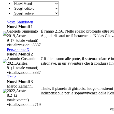
Vesta Shutdown
Nuovi Mondi 1
Gabriele Simionato
È l'anno 2156, Nello spazio profondo oltre Mart
2019,Aristea
A guidarli sarai tu: il betatenente Niklas Chava
9
(7 totale votanti)
visualizzazioni: 8337
Persephone X
Nuovi Mondi 2
Antonio Costantini
Gli alieni sono alle porte, il sistema solare è 
2021,Aristea
astronave, in un’avventura che ti condurrà fino
8
(1 totale votanti)
visualizzazioni: 3337
Thule
Nuovi Mondi 3
Marco Zamanni
Thule, il pianeta di ghiaccio: luogo di estremi
2022,Aristea
indispensabile per la sopravvivenza della Koino
8.2
(2
totale votanti)
visualizzazioni: 2719
Vi