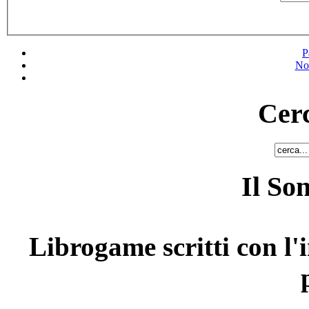
P
No
Cerc
Il So
Librogame scritti con l'i