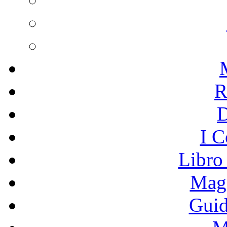
R
I C
Libro
Mage
Guid