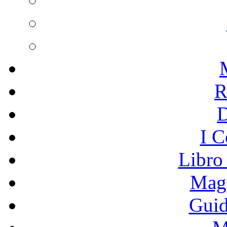
R
I C
Libro
Mage
Guid