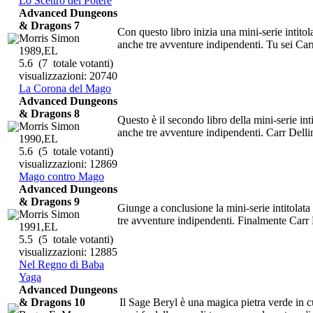
Lo Scettro del Potere
Advanced Dungeons
& Dragons 7
Con questo libro inizia una mini-serie intit
Morris Simon
anche tre avventure indipendenti. Tu sei Carr
1989,EL
5.6
(7 totale votanti)
visualizzazioni: 20740
La Corona del Mago
Advanced Dungeons
& Dragons 8
Questo è il secondo libro della mini-serie in
Morris Simon
anche tre avventure indipendenti. Carr Dellin
1990,EL
5.6
(5 totale votanti)
visualizzazioni: 12869
Mago contro Mago
Advanced Dungeons
& Dragons 9
Giunge a conclusione la mini-serie intitolat
Morris Simon
tre avventure indipendenti. Finalmente Carr D
1991,EL
5.5
(5 totale votanti)
visualizzazioni: 12885
Nel Regno di Baba
Yaga
Advanced Dungeons
& Dragons 10
Il Sage Beryl è una magica pietra verde in c