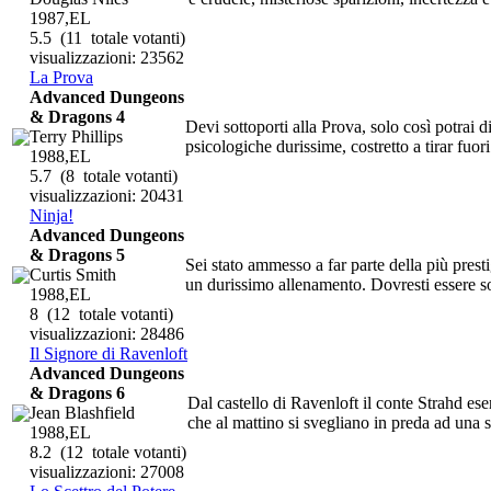
1987,EL
5.5
(11 totale votanti)
visualizzazioni: 23562
La Prova
Advanced Dungeons
& Dragons 4
Devi sottoporti alla Prova, solo così potrai
Terry Phillips
psicologiche durissime, costretto a tirar fuori
1988,EL
5.7
(8 totale votanti)
visualizzazioni: 20431
Ninja!
Advanced Dungeons
& Dragons 5
Sei stato ammesso a far parte della più prest
Curtis Smith
un durissimo allenamento. Dovresti essere sodd
1988,EL
8
(12 totale votanti)
visualizzazioni: 28486
Il Signore di Ravenloft
Advanced Dungeons
& Dragons 6
Dal castello di Ravenloft il conte Strahd eser
Jean Blashfield
che al mattino si svegliano in preda ad una s
1988,EL
8.2
(12 totale votanti)
visualizzazioni: 27008