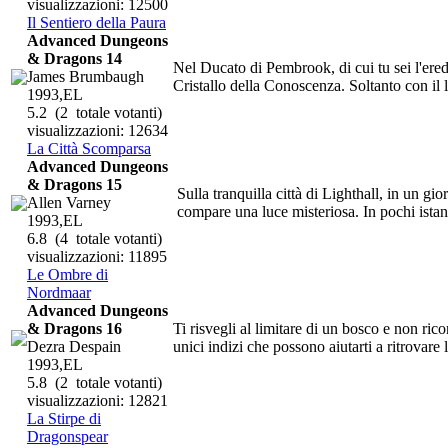
visualizzazioni: 12500
Il Sentiero della Paura
Advanced Dungeons
& Dragons 14
Nel Ducato di Pembrook, di cui tu sei l'ered
James Brumbaugh
Cristallo della Conoscenza. Soltanto con il lo
1993,EL
5.2
(2 totale votanti)
visualizzazioni: 12634
La Città Scomparsa
Advanced Dungeons
& Dragons 15
Sulla tranquilla città di Lighthall, in un gi
Allen Varney
compare una luce misteriosa. In pochi istanti 
1993,EL
6.8
(4 totale votanti)
visualizzazioni: 11895
Le Ombre di
Nordmaar
Advanced Dungeons
& Dragons 16
Ti risvegli al limitare di un bosco e non ri
Dezra Despain
unici indizi che possono aiutarti a ritrovare
1993,EL
5.8
(2 totale votanti)
visualizzazioni: 12821
La Stirpe di
Dragonspear