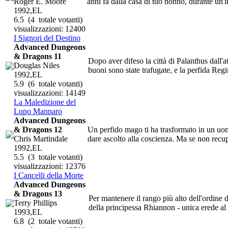
Roger E. Moore
anni fa dalla casa di tuo nonno, durante un'i
1992,EL
6.5
(4 totale votanti)
visualizzazioni: 12400
I Signori del Destino
Advanced Dungeons
& Dragons 11
Dopo aver difeso la città di Palanthus dall'
Douglas Niles
buoni sono state trafugate, e la perfida Regi
1992,EL
5.9
(6 totale votanti)
visualizzazioni: 14149
La Maledizione del
Lupo Mannaro
Advanced Dungeons
& Dragons 12
Un perfido mago ti ha trasformato in un uomo
Chris Martindale
dare ascolto alla coscienza. Ma se non recuper
1992,EL
5.5
(3 totale votanti)
visualizzazioni: 12376
I Cancelli della Morte
Advanced Dungeons
& Dragons 13
Per mantenere il rango più alto dell'ordine d
Terry Phillips
della principessa Rhiannon - unica erede al 
1993,EL
6.8
(2 totale votanti)