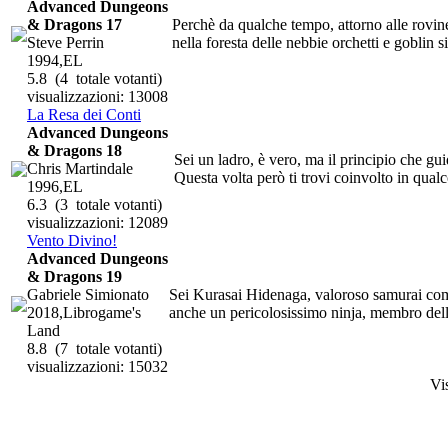
Advanced Dungeons
& Dragons 17
Perchè da qualche tempo, attorno alle rovine
Steve Perrin
nella foresta delle nebbie orchetti e goblin s
1994,EL
5.8
(4 totale votanti)
visualizzazioni: 13008
La Resa dei Conti
Advanced Dungeons
& Dragons 18
Sei un ladro, è vero, ma il principio che gui
Chris Martindale
Questa volta però ti trovi coinvolto in qualc
1996,EL
6.3
(3 totale votanti)
visualizzazioni: 12089
Vento Divino!
Advanced Dungeons
& Dragons 19
Gabriele Simionato
Sei Kurasai Hidenaga, valoroso samurai come
2018,Librogame's
anche un pericolosissimo ninja, membro della
Land
8.8
(7 totale votanti)
visualizzazioni: 15032
Vi