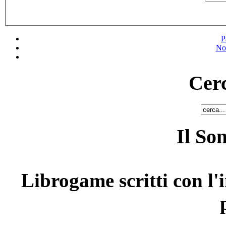
P
No
Cerc
Il So
Librogame scritti con l'i