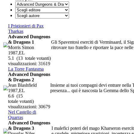
I Prigionieri di Pax
Tharkas
Advanced Dungeons
& Dragons 1
Gli Spaventosi eserciti di Verminaard, il Sig
Morris Simon
ritrovare tuo fratello e riportare la pace nelle
1987,EL
5.1
(13 totale votanti)
visualizzazioni: 31619
La Torre Fantasma
Advanced Dungeons
& Dragons 2
Jean Blashfield
Insieme ai tuoi compagni devi entrare nella 
1987,EL
presenza... qui è nascosta la Gemma dello Spi
6.6
(15
totale votanti)
visualizzazioni: 30679
Nel Castello di
Quarras
Advanced Dungeons
& Dragons 3
I malefici poteri del mago Kharseron esercita
Douglas Niles
e crudele, misteriose sparizioni, incertezza e 