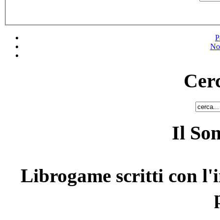
P
No
Cerc
Il So
Librogame scritti con l'i