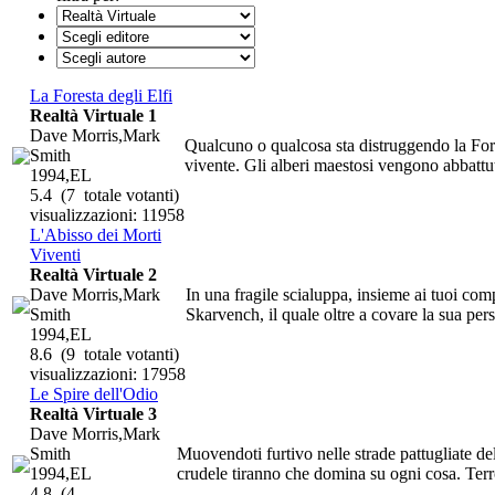
La Foresta degli Elfi
Realtà Virtuale 1
Dave Morris,Mark
Qualcuno o qualcosa sta distruggendo la Fores
Smith
vivente. Gli alberi maestosi vengono abbattuti,
1994,EL
5.4
(7 totale votanti)
visualizzazioni: 11958
L'Abisso dei Morti
Viventi
Realtà Virtuale 2
Dave Morris,Mark
In una fragile scialuppa, insieme ai tuoi compa
Smith
Skarvench, il quale oltre a covare la sua per
1994,EL
8.6
(9 totale votanti)
visualizzazioni: 17958
Le Spire dell'Odio
Realtà Virtuale 3
Dave Morris,Mark
Smith
Muovendoti furtivo nelle strade pattugliate dell
1994,EL
crudele tiranno che domina su ogni cosa. Terro
4.8
(4