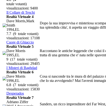
totale votanti)
visualizzazioni: 9400
Il Collare di Teschi
Realtà Virtuale 4
Dave Morris,Mark
Dopo la sua improvvisa e misteriosa scomparsa
Smith
tua splendida citta', ti aspetta un viaggio diffi
1994,EL
7.7
(9 totale votanti)
visualizzazioni: 17108
Cuore di Ghiaccio
Realtà Virtuale 5
Dave Morris
Raccontano le antiche leggende che colui il 
1995,EL
tratta di una gemma che e' nata nelle spaven
9
(17 totale votanti)
visualizzazioni: 29405
I Misteri di Baghdad
Realtà Virtuale 6
Dave Morris
Cosa si nasconde tra le mura di del palazzo r
1996,EL
che lo sta avvolgendo? Mai l'avresti immagina
6.8
(7 totale votanti)
visualizzazioni: 15830
Desperados
Realtà Virtuale 7
Adriano Ziffer
Sanders, un ricco imprenditore del Far West