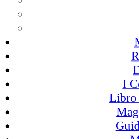
R
I C
Libro
Mage
Guid