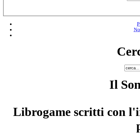
P
No
Cerc
Il So
Librogame scritti con l'i