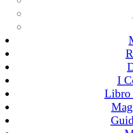
R
I C
Libro
Mage
Guid