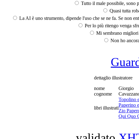
Tutto il male possibile, sono p
Quasi tutta rob
La AI è uno strumento, dipende l'uso che se ne fa. Se non ent
Per lo più ritengo venga sfru
Mi sembrano migliori d
Non ho ancora 
Guarda
dettaglio illustratore
nome
Giorgio
cognome
Cavazzan
Topolino e 
Paperino e 
libri illustrati
Zio Papero
Qui Quo Q
validato
XH