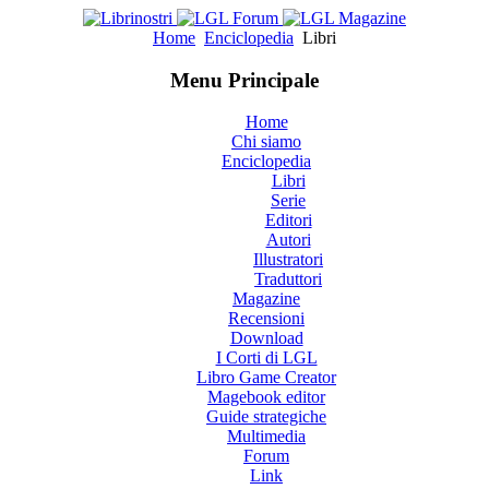
Home
Enciclopedia
Libri
Menu Principale
Home
Chi siamo
Enciclopedia
Libri
Serie
Editori
Autori
Illustratori
Traduttori
Magazine
Recensioni
Download
I Corti di LGL
Libro Game Creator
Magebook editor
Guide strategiche
Multimedia
Forum
Link