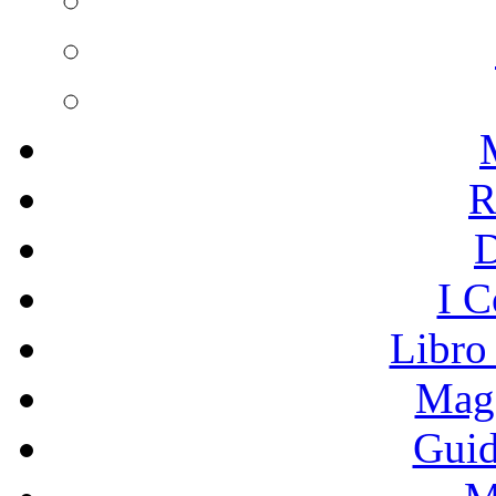
R
I C
Libro
Mage
Guid