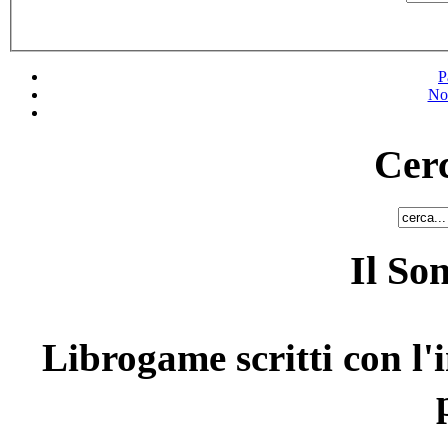
P
No
Cerc
Il So
Librogame scritti con l'i