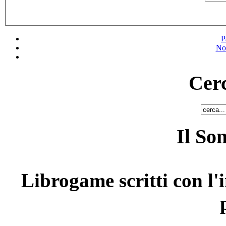
P
No
Cerc
Il So
Librogame scritti con l'i