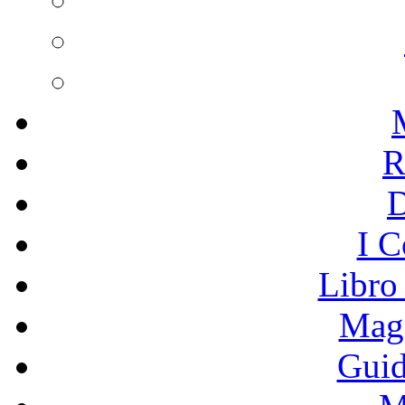
R
I C
Libro
Mage
Guid