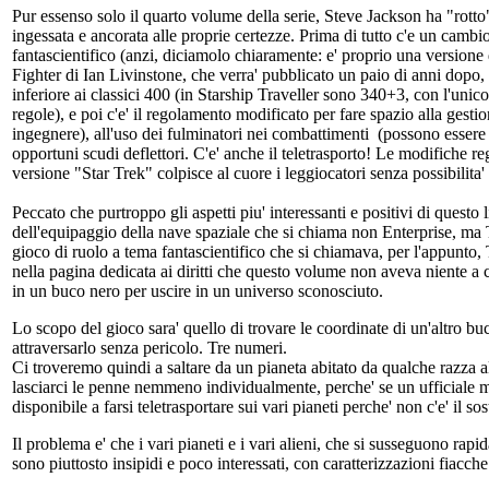
Pur essenso solo il quarto volume della serie, Steve Jackson ha "rott
ingessata e ancorata alle proprie certezze. Prima di tutto c'e un cambi
fantascientifico (anzi, diciamolo chiaramente: e' proprio una versione
Fighter di Ian Livinstone, che verra' pubblicato un paio di anni dopo,
inferiore ai classici 400 (in Starship Traveller sono 340+3, con l'unico 
regole), e poi c'e' il regolamento modificato per fare spazio alla gestio
ingegnere), all'uso dei fulminatori nei combattimenti (possono essere se
opportuni scudi deflettori. C'e' anche il teletrasporto! Le modifiche re
versione "Star Trek" colpisce al cuore i leggiocatori senza possibilita
Peccato che purtroppo gli aspetti piu' interessanti e positivi di questo
dell'equipaggio della nave spaziale che si chiama non Enterprise, ma T
gioco di ruolo a tema fantascientifico che si chiamava, per l'appunto, T
nella pagina dedicata ai diritti che questo volume non aveva niente a c
in un buco nero per uscire in un universo sconosciuto.
Lo scopo del gioco sara' quello di trovare le coordinate di un'altro buc
attraversarlo senza pericolo. Tre numeri.
Ci troveremo quindi a saltare da un pianeta abitato da qualche razza ali
lasciarci le penne nemmeno individualmente, perche' se un ufficiale mu
disponibile a farsi teletrasportare sui vari pianeti perche' non c'e' il sos
Il problema e' che i vari pianeti e i vari alieni, che si susseguono rap
sono piuttosto insipidi e poco interessati, con caratterizzazioni fiacche