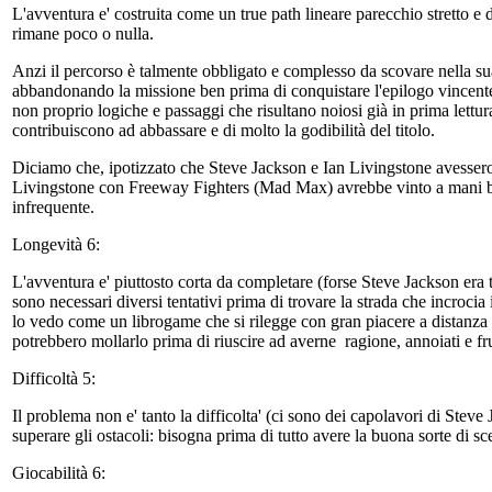
L'avventura e' costruita come un true path lineare parecchio stretto e d
rimane poco o nulla.
Anzi il percorso è talmente obbligato e complesso da scovare nella su
abbandonando la missione ben prima di conquistare l'epilogo vincente. 
non proprio logiche e passaggi che risultano noiosi già in prima lettur
contribuiscono ad abbassare e di molto la godibilità del titolo.
Diciamo che, ipotizzato che Steve Jackson e Ian Livingstone avessero
Livingstone con Freeway Fighters (Mad Max) avrebbe vinto a mani bas
infrequente.
Longevità 6:
L'avventura e' piuttosto corta da completare (forse Steve Jackson era 
sono necessari diversi tentativi prima di trovare la strada che incrocia
lo vedo come un librogame che si rilegge con gran piacere a distanza 
potrebbero mollarlo prima di riuscire ad averne ragione, annoiati e frus
Difficoltà 5:
Il problema non e' tanto la difficolta' (ci sono dei capolavori di Steve
superare gli ostacoli: bisogna prima di tutto avere la buona sorte di sceg
Giocabilità 6: