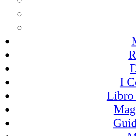
R
I C
Libro
Mage
Guid