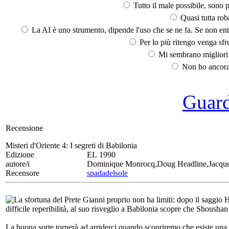
Tutto il male possibile, sono p
Quasi tutta rob
La AI è uno strumento, dipende l'uso che se ne fa. Se non ent
Per lo più ritengo venga sfru
Mi sembrano migliori d
Non ho ancora 
Guarda
Recensione
Misteri d'Oriente 4:
I segreti di Babilonia
Edizione
EL 1990
autore/i
Dominique Monrocq,Doug Headline,Jacque
Recensore
spadadelsole
La sfortuna del Prete Gianni proprio non ha limiti: dopo il saggio Ha
difficile reperibilità, al suo risveglio a Babilonia scopre che Shoush
La buona sorte tornerà ad arriderci quando scopriremo che esiste una