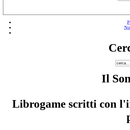
P
No
Cerc
Il So
Librogame scritti con l'i