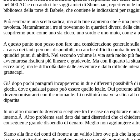
nel 600 AC e cercando i tre saggi amici di Shoushan, reperiremo le info
biblioteca della torre di Babele, che contiene le indicazioni per raggi
Può sembrare una scelta sadica, ma alla fine capiremo che è una precau
tavoletta. Naturalmente i tre si troveranno in quartieri diversi della citt
scopriremo pure come uno sia cieco, uno sordo e uno muto, come a par
A questo punto non posso non fare una considerazione generale sulla s
a causa dei tanti percorsi disponibili, ma anche difficili combattimen
quindici punti di abilità. Nel secondo volume la vita sarà molto più fa
avventurosa risulterà più lineare e gradevole. Ma con il quarto la situ
eccezione), ma le difficoltà date dalle avventure e dalla difficile inte
grattacapi.
Già dopo pochi paragrafi incapperemo in due differenti possibilità di m
giochi, dove qualsiasi passo può essere quello letale. Qui potremo affr
dovremomisurarci con il cartomante. Li costituirà una vera sfida alla mo
dipartita.
In un altro momento dovremo scegliere tra tre case da esplorare e una 
interno.Â Altro problema sarà dato dai tanti diseredati che ci chiederan
conseguente grande dispendio di denaro. Meglio non aggiungere altr
Siamo alla fine dei conti di fronte a un valido libro ove più che la spa
la parte dei giardini pensili avrebbe potuto essere più approfondita 